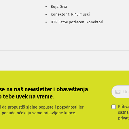
Boja: Siva
Konektor 1: RJ45 muški
UTP Cat5e pozlaceni konektori
P
 se na naš newsletter i obaveštenja
r
o tebe uvek na vreme.
i
j
Prihv
i da propustiš sjajne popuste i pogodnosti jer
a
sazna
e ponude očekuju samo prijavljene kupce.
v
privat
i
t