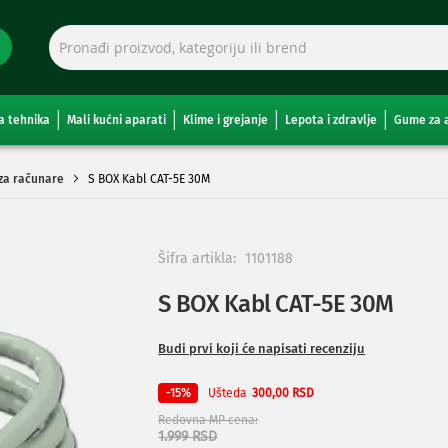
a tehnika
Mali kućni aparati
Klime i grejanje
Lepota i zdravlje
Gume za 
 za računare
S BOX Kabl CAT-5E 30M
Šifra artikla:
1101188
S BOX Kabl CAT-5E 30M
Budi prvi koji će napisati recenziju
Ušteda
-15%
300,00 RSD
Redovna MP cena
1.999 RSD