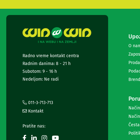
i
radio
satovi
Zvučnici
i
zvučni
Upoz
sistemi
O na
Soundbarovi
Zvučnici
Zapos
Radno vreme kontakt centra
za
Proda
Radnim danima: 8 - 21 h
kompjuter
Podac
Subotom: 9 - 16 h
Zvučni
sistemi
Nedeljom: Ne radi
Brend
Bežični
zvučnici
Slušalice
Poru
011-3-713-713
Bežične
Način
slušalice
Kontakt
Žične
Način
slušalice
Česta
Pratite nas:
Mikrofoni
Politi
i