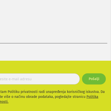
Pošalji
atam Politiku privatnosti radi unapređenja korisničkog iskustva. Da
te više o načinu obrade podataka, pogledajte stranicu
Politika
nosti.