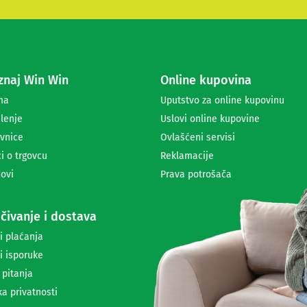
e
s
e
z
a
naj Win Win
Online kupovina
p
r
ma
Uputstvo za online kupovinu
i
lenje
Uslovi online kupovine
m
a
vnice
Ovlašćeni servisi
n
i o trgovcu
Reklamacije
j
ovi
Prava potrošača
e
n
e
čivanje i dostava
w
s
i plaćanja
l
i isporuke
e
t
 pitanja
t
ka privatnosti
e