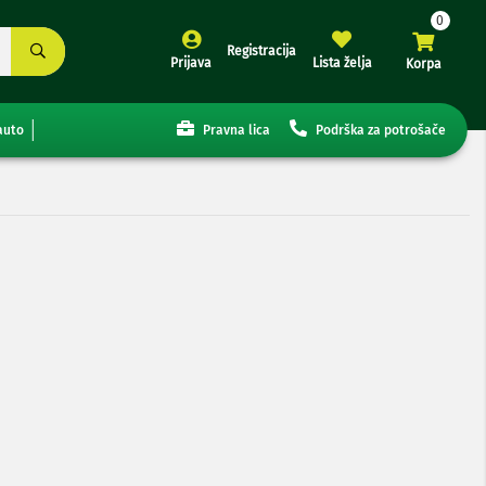
Registracija
Prijava
Lista želja
Korpa
auto
Pravna lica
Podrška za potrošače