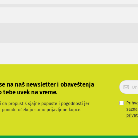
P
 se na naš newsletter i obaveštenja
r
o tebe uvek na vreme.
i
j
Prihv
i da propustiš sjajne popuste i pogodnosti jer
a
sazna
e ponude očekuju samo prijavljene kupce.
v
privat
i
t
e