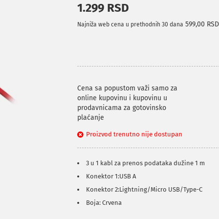
1.299 RSD
599,00 RS
Najniža web cena u prethodnih 30 dana
Cena sa popustom važi samo za
online kupovinu i kupovinu u
prodavnicama za gotovinsko
plaćanje
Proizvod trenutno nije dostupan
3 u 1 kabl za prenos podataka dužine 1 m
Konektor 1:USB A
Konektor 2:Lightning/Micro USB/Type-C
Boja: Crvena