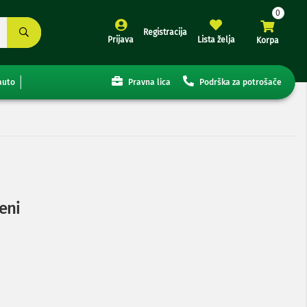
Registracija
Prijava
Lista želja
Korpa
auto
Pravna lica
Podrška za potrošače
eni