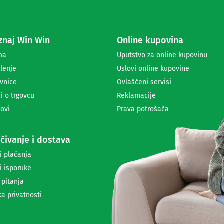
s
e
z
a
naj Win Win
Online kupovina
p
r
ma
Uputstvo za online kupovinu
i
lenje
Uslovi online kupovine
m
a
vnice
Ovlašćeni servisi
n
i o trgovcu
Reklamacije
j
ovi
Prava potrošača
e
n
e
čivanje i dostava
w
s
i plaćanja
l
i isporuke
e
t
 pitanja
t
ka privatnosti
e
r
a