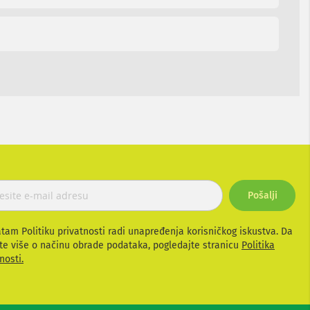
Pošalji
atam Politiku privatnosti radi unapređenja korisničkog iskustva. Da
te više o načinu obrade podataka, pogledajte stranicu
Politika
nosti.