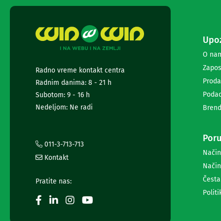
diktafoni
Foto-
aparati,
kamere
Upoz
i
dronovi
O na
Akcione
Zapos
Radno vreme kontakt centra
kamere
i
Proda
Radnim danima: 8 - 21 h
dronovi
Podac
Subotom: 9 - 16 h
Foto-
Nedeljom: Ne radi
Brend
aparati
Oprema
za
Poru
foto-
011-3-713-713
aparate
Način
Kontakt
i
Način
kamere
Stativi,
Česta
Pratite nas:
blicevi
Politi
i
ostala
oprema