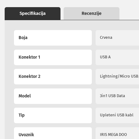
images
ekrana
gallery
Set
Specifikacija
Recenzije
top
box
uređaji
More
Ramovi
Boja
Crvena
Information
za
televizore
Produžni
Konektor 1
USB A
kablovi
i
naponske
Konektor 2
Lightning/Micro USB
zaštite
Slušalice,
zvučnici
Model
3in1 USB Data
i
audio
uređaji
Tip
Upleteni USB kabl
Mini
linije
Gramofoni
Uvoznik
IRIS MEGA DOO
Tranzistori