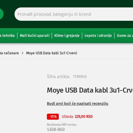
a tehnika
Mali kućni aparati
Klime i grejanje
Lepota i zdravlje
Gume za 
 za računare
Moye USB Data kabl 3u1-Crveni
Šifra artikla:
1196945
Moye USB Data kabl 3u1-Crv
Budi prvi koji će napisati recenziju
Ušteda
-15%
229,00 RSD
Redovna MP cena
1.528 RSD