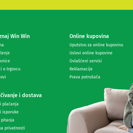
t
e
s
e
z
a
naj Win Win
Online kupovina
p
r
ma
Uputstvo za online kupovinu
i
lenje
Uslovi online kupovine
m
a
vnice
Ovlašćeni servisi
n
i o trgovcu
Reklamacije
j
ovi
Prava potrošača
e
n
e
čivanje i dostava
w
s
i plaćanja
l
i isporuke
e
t
 pitanja
t
ka privatnosti
e