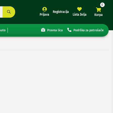
Registracija
Prijava
Lista želja
Korpa
auto
Pravna lica
Podrška za potrošače