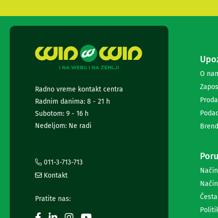
i
radio
satovi
Zvučnici
i
zvučni
Upoz
sistemi
Soundbarovi
O na
Zvučnici
Zapos
Radno vreme kontakt centra
za
Proda
Radnim danima: 8 - 21 h
kompjuter
Zvučni
Podac
Subotom: 9 - 16 h
sistemi
Nedeljom: Ne radi
Brend
Bežični
zvučnici
Slušalice
Poru
Bežične
011-3-713-713
Način
slušalice
Kontakt
Žične
Način
slušalice
Česta
Pratite nas:
Mikrofoni
i
Politi