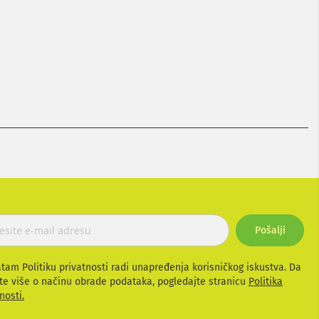
Pošalji
atam Politiku privatnosti radi unapređenja korisničkog iskustva. Da
te više o načinu obrade podataka, pogledajte stranicu
Politika
nosti.