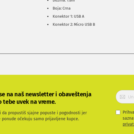
Dužina: 1.8m
Boja: Crna
Konektor 1: USB A
Konektor 2: Micro USB B
P
 se na naš newsletter i obaveštenja
r
o tebe uvek na vreme.
i
j
Prihv
i da propustiš sjajne popuste i pogodnosti jer
a
sazna
e ponude očekuju samo prijavljene kupce.
v
privat
i