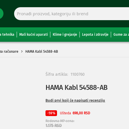
a tehnika
Mali kućni aparati
Klime i grejanje
Lepota i zdravlje
Gume za 
 za računare
HAMA Kabl 54588-AB
Šifra artikla:
1100760
HAMA Kabl 54588-AB
Budi prvi koji će napisati recenziju
Ušteda
-59%
698,00 RSD
Redovna MP cena
1.175 RSD