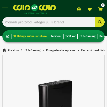
TV,
foto,
audio
i
3T Usluga kućne montaže
Telefoni
TV & AV
IT & Gaming
Bela 
video
T
Početna
IT & Gaming
Kompjuterska oprema
Eksterni hard disk
e
l
Skip
e
to
v
the
i
end
z
of
o
the
r
images
i
gallery
N
o
n