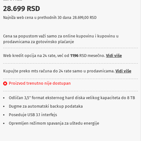
p
28.699 RSD
r
e
Najniža web cena u prethodnih 30 dana
28.699,00 RSD
m
a
Cena sa popustom važi samo za online kupovinu i kupovinu u
P
prodavnicama za gotovinsko plaćanje
r
o
j
Web kredit opcija na 24 rate, već od
1196
RSD mesečno.
Vidi više
e
k
t
Kupujte preko mts računa do 24 rate samo u prodavnicama.
Vidi više
o
r
Proizvod trenutno nije dostupan
i
i
p
Odličan 3,5" format eksternog hard diska velikog kapaciteta do 8 TB
l
Dugme za automatski backup podataka
a
t
Poseduje USB 3.1 interfejs
n
a
Opremljen režimom spavanja za uštedu energije
K
a