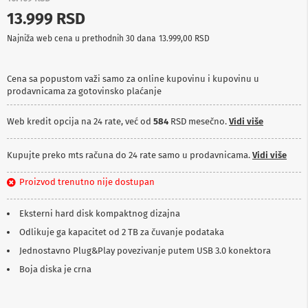
p
13.999 RSD
r
e
Najniža web cena u prethodnih 30 dana
13.999,00 RSD
m
a
Cena sa popustom važi samo za online kupovinu i kupovinu u
P
prodavnicama za gotovinsko plaćanje
r
o
j
Web kredit opcija na 24 rate, već od
584
RSD mesečno.
Vidi više
e
k
t
Kupujte preko mts računa do 24 rate samo u prodavnicama.
Vidi više
o
r
Proizvod trenutno nije dostupan
i
i
p
Eksterni hard disk kompaktnog dizajna
l
Odlikuje ga kapacitet od 2 TB za čuvanje podataka
a
t
Jednostavno Plug&Play povezivanje putem USB 3.0 konektora
n
a
Boja diska je crna
K
a