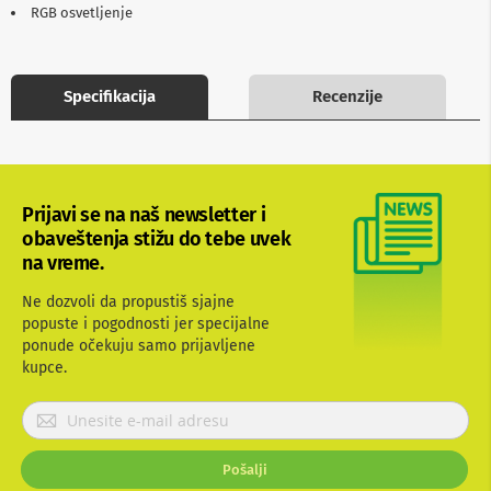
RGB osvetljenje
b
l
o
v
i
Specifikacija
Recenzije
i
a
d
a
p
t
Prijavi se na naš newsletter i
e
obaveštenja stižu do tebe uvek
r
i
na vreme.
z
a
Ne dozvoli da propustiš sjajne
T
popuste i pogodnosti jer specijalne
V
ponude očekuju samo prijavljene
i
kupce.
A
V
P
A
r
n
i
t
Pošalji
j
e