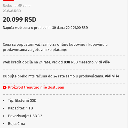
p
Redovna MP cena
r
23.646 RSD
e
20.099 RSD
m
a
Najniža web cena u prethodnih 30 dana
20.099,00 RSD
P
r
o
Cena sa popustom važi samo za online kupovinu i kupovinu u
j
prodavnicama za gotovinsko plaćanje
e
k
Web kredit opcija na 24 rate, već od
838
RSD mesečno.
Vidi više
t
o
r
Kupujte preko mts računa do 24 rate samo u prodavnicama.
Vidi više
i
i
Proizvod trenutno nije dostupan
p
l
a
Tip: Eksterni SSD
t
n
Kapacitet: 1 TB
a
Povezivanje: USB 3.2
K
Boja: Crna
a