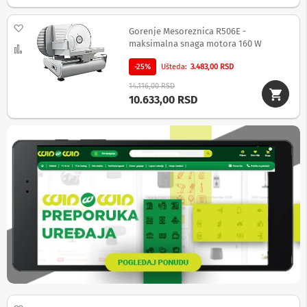
a
T
Dodaj na listu želja
V
Gorenje Mesoreznica R506E -
i
maksimalna snaga motora 160 W
Uporedi
A
V
-25%
Ušteda
3.483,00 RSD
14.116,00 RSD
N
10.633,00 RSD
o
s
a
č
i
i
p
o
l
i
c
e
z
a
t
e
l
e