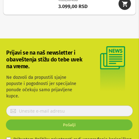
4.352,00 RSD
i
3.099,00 RSD
z
a
t
e
l
e
v
i
z
Prijavi se na naš newsletter i
o
obaveštenja stižu do tebe uvek
r
e
na vreme.
P
Ne dozvoli da propustiš sjajne
r
popuste i pogodnosti jer specijalne
o
ponude očekuju samo prijavljene
d
kupce.
u
ž
n
P
i
r
k
i
a
Pošalji
j
b
a
l