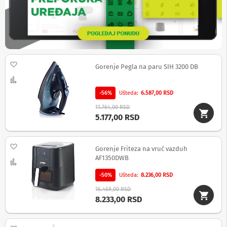
b
l
o
v
i
i
a
Dodaj na listu želja
Gorenje Pegla na paru SIH 3200 DB
d
a
Uporedi
p
t
-56%
Ušteda
6.587,00 RSD
e
11.764,00 RSD
r
5.177,00 RSD
i
z
a
T
Dodaj na listu želja
Gorenje Friteza na vruć vazduh
V
AF1350DWB
Uporedi
i
A
-50%
Ušteda
8.236,00 RSD
V
16.469,00 RSD
A
8.233,00 RSD
n
t
e