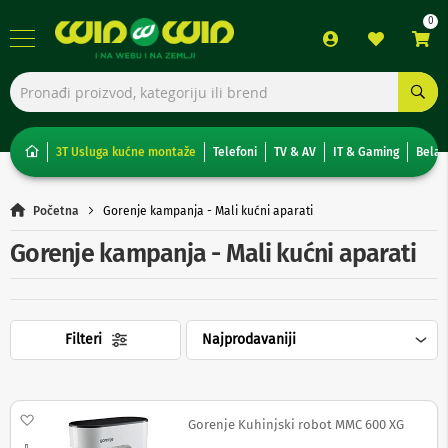
TV,
foto,
audio
i
3T Usluga kućne montaže
Telefoni
TV & AV
IT & Gaming
Bela 
video
T
Početna
Gorenje kampanja - Mali kućni aparati
e
l
Gorenje kampanja - Mali kućni aparati
e
v
i
z
o
Filteri
r
i
N
o
Dodaj na listu želja
Gorenje Kuhinjski robot MMC 600 XG
n