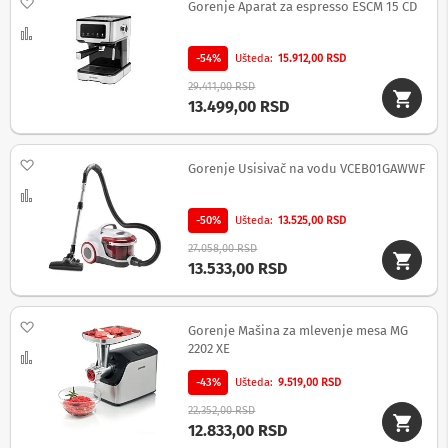
Dodaj na listu želja
v
Gorenje Aparat za espresso ESCM 15 CD
i
Uporedi
z
o
-54%
Ušteda
15.912,00 RSD
r
29.411,00 RSD
e
13.499,00 RSD
O
p
r
Dodaj na listu želja
Gorenje Usisivač na vodu VCEB01GAWWF
e
Uporedi
m
a
-50%
Ušteda
13.525,00 RSD
z
a
27.058,00 RSD
č
13.533,00 RSD
i
š
ć
Dodaj na listu želja
Gorenje Mašina za mlevenje mesa MG
e
n
2202 XE
Uporedi
j
e
-43%
Ušteda
9.519,00 RSD
e
22.352,00 RSD
k
12.833,00 RSD
r