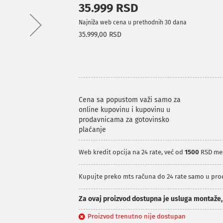
35.999 RSD
Najniža web cena u prethodnih 30 dana
35.999,00 RSD
Cena sa popustom važi samo za
online kupovinu i kupovinu u
prodavnicama za gotovinsko
plaćanje
Web kredit opcija na 24 rate, već od
1500
RSD me
Kupujte preko mts računa do 24 rate samo u pr
Za ovaj proizvod dostupna je usluga montaže
Proizvod trenutno nije dostupan