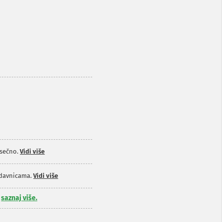
sečno.
Vidi više
odavnicama.
Vidi više
,
saznaj više.