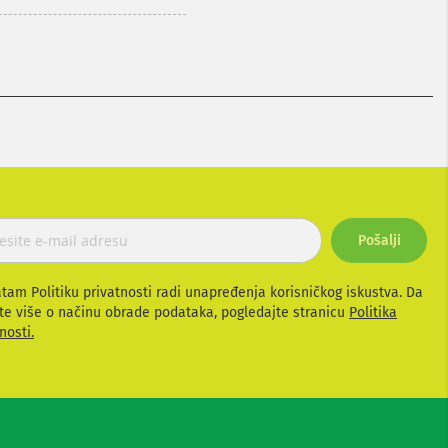
Pošalji
atam Politiku privatnosti radi unapređenja korisničkog iskustva. Da
te više o načinu obrade podataka, pogledajte stranicu
Politika
nosti.