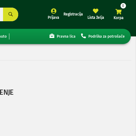
Registracija
Prijava
Lista želja
Korpa
auto
Pravna lica
Podrška za potrošače
ENJE