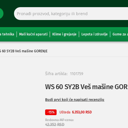
a tehnika
Mali kućni aparati
Klime i grejanje
Lepota i zdravlje
Gume za 
 60 SY2B Veš mašine GORENJE
Šifra artikla:
1101759
WS 60 SY2B Veš mašine GOR
Budi prvi koji će napisati recenziju
Ušteda
-15%
6.353,00 RSD
Redovna MP cena
42.352 RSD