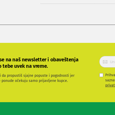
P
 se na naš newsletter i obaveštenja
r
o tebe uvek na vreme.
i
j
Prihv
i da propustiš sjajne popuste i pogodnosti jer
a
sazna
e ponude očekuju samo prijavljene kupce.
v
privat
i
t
e
s
e
z