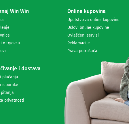
a
naj Win Win
Online kupovina
p
r
ma
Uputstvo za online kupovinu
i
lenje
Uslovi online kupovine
m
a
vnice
Ovlašćeni servisi
n
i o trgovcu
Reklamacije
j
ovi
Prava potrošača
e
n
e
čivanje i dostava
w
s
i plaćanja
l
i isporuke
e
t
 pitanja
t
ka privatnosti
e
r
a
i
i