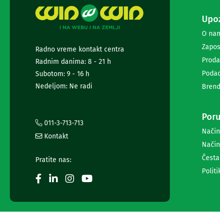
i
radio
Upoz
satovi
O na
Zvučnici
i
Zapos
Radno vreme kontakt centra
zvučni
Proda
Radnim danima: 8 - 21 h
sistemi
Podac
Subotom: 9 - 16 h
Soundbarovi
Zvučnici
Nedeljom: Ne radi
Brend
za
kompjuter
Zvučni
Poru
011-3-713-713
sistemi
Način
Bežični
Kontakt
zvučnici
Način
Slušalice
Česta
Pratite nas:
Bežične
Politi
slušalice
Žične
slušalice
Mikrofoni
i