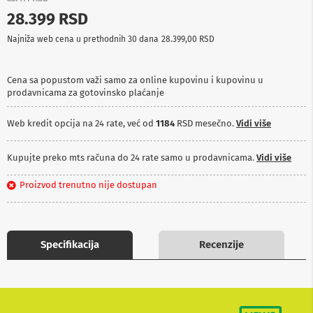
p
28.399 RSD
r
e
Najniža web cena u prethodnih 30 dana
28.399,00 RSD
m
a
Cena sa popustom važi samo za online kupovinu i kupovinu u
P
prodavnicama za gotovinsko plaćanje
r
o
j
Web kredit opcija na 24 rate, već od
1184
RSD mesečno.
Vidi više
e
k
t
Kupujte preko mts računa do 24 rate samo u prodavnicama.
Vidi više
o
r
Proizvod trenutno nije dostupan
i
i
p
l
a
Specifikacija
Recenzije
t
n
a
K
a