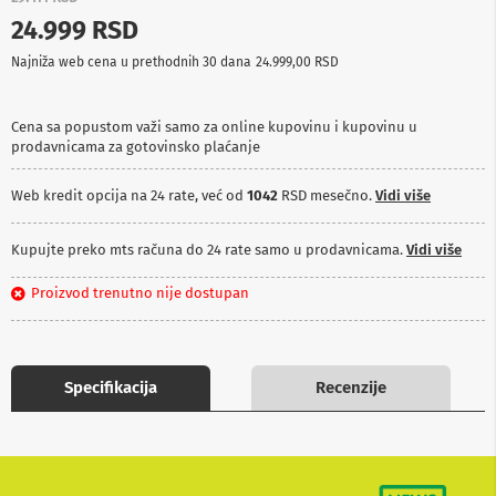
p
24.999 RSD
r
e
Najniža web cena u prethodnih 30 dana
24.999,00 RSD
m
a
Cena sa popustom važi samo za online kupovinu i kupovinu u
P
prodavnicama za gotovinsko plaćanje
r
o
j
Web kredit opcija na 24 rate, već od
1042
RSD mesečno.
Vidi više
e
k
t
Kupujte preko mts računa do 24 rate samo u prodavnicama.
Vidi više
o
r
Proizvod trenutno nije dostupan
i
i
p
l
a
Specifikacija
Recenzije
t
n
a
K
a