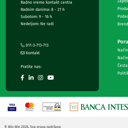
diktafoni
Zapos
Radno vreme kontakt centra
Foto-
Proda
Radnim danima: 8 - 21 h
aparati,
Podac
Subotom: 9 - 16 h
kamere
i
Nedeljom: Ne radi
Brend
dronovi
Akcione
kamere
Poru
011-3-713-713
i
Način
dronovi
Kontakt
Način
Foto-
aparati
Česta
Pratite nas:
Oprema
Politi
za
foto-
aparate
i
kamere
Stativi,
blicevi
i
ostala
oprema
© Win Win 2026. Sva prava zadržana