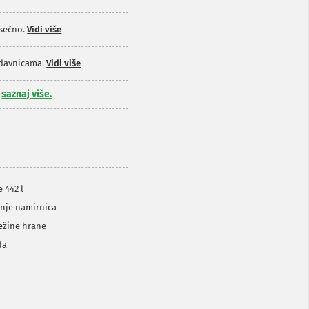
sečno.
Vidi više
odavnicama.
Vidi više
,
saznaj više.
 442 l
anje namirnica
vežine hrane
da