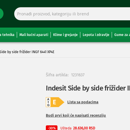
a tehnika
Mali kućni aparati
Klime i grejanje
Lepota i zdravlje
Gume za 
Side by side frižider INGF 6441 XP4E
Šifra artikla:
1231637
Indesit Side by side frižider
Lista sa podacima
Budi prvi koji će napisati recenziju
Ušteda
-30%
28.636,00 RSD