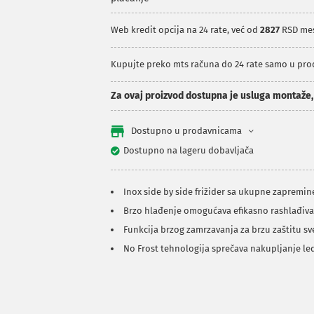
Web kredit opcija na 24 rate, već od
2827
RSD me
Kupujte preko mts računa do 24 rate samo u pr
Za ovaj proizvod dostupna je usluga montaže
Dostupno u prodavnicama
Dostupno na lageru dobavljača
Inox side by side frižider sa ukupne zapremine
Brzo hlađenje omogućava efikasno rashlađiv
Funkcija brzog zamrzavanja za brzu zaštitu s
No Frost tehnologija sprečava nakupljanje le