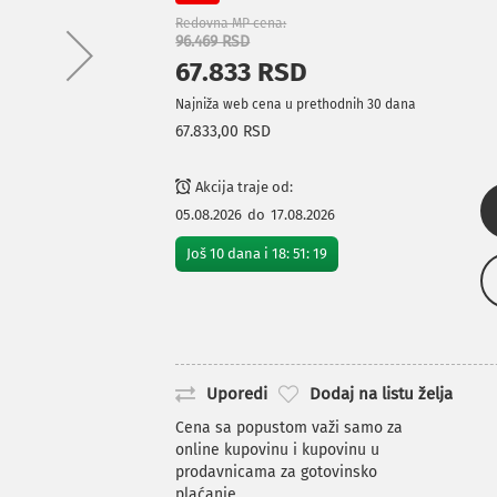
Redovna MP cena
96.469 RSD
67.833 RSD
Najniža web cena u prethodnih 30 dana
67.833,00 RSD
Akcija traje od:
05.08.2026
do
17.08.2026
Još
10
dana i
18
:
51
:
18
Uporedi
Dodaj na listu želja
Cena sa popustom važi samo za
online kupovinu i kupovinu u
prodavnicama za gotovinsko
plaćanje