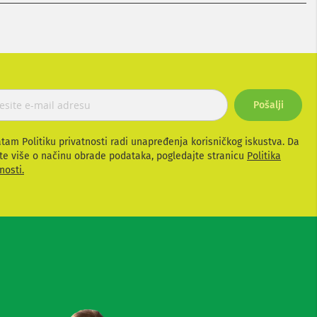
Pošalji
atam Politiku privatnosti radi unapređenja korisničkog iskustva. Da
te više o načinu obrade podataka, pogledajte stranicu
Politika
nosti.