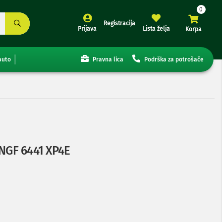
Registracija
Prijava
Lista želja
Korpa
auto
Pravna lica
Podrška za potrošače
 INGF 6441 XP4E