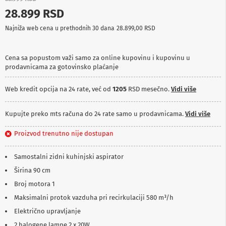
p
28.899 RSD
r
e
Najniža web cena u prethodnih 30 dana
28.899,00 RSD
m
a
Cena sa popustom važi samo za online kupovinu i kupovinu u
P
prodavnicama za gotovinsko plaćanje
r
o
j
Web kredit opcija na 24 rate, već od
1205
RSD mesečno.
Vidi više
e
k
t
Kupujte preko mts računa do 24 rate samo u prodavnicama.
Vidi više
o
r
Proizvod trenutno nije dostupan
i
i
p
Samostalni zidni kuhinjski aspirator
l
Širina 90 cm
a
t
Broj motora 1
n
a
Maksimalni protok vazduha pri recirkulaciji 580 m³/h
Električno upravljanje
K
a
2 halogene lampe 2 x 20W