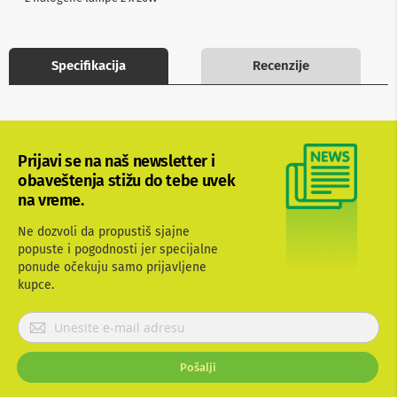
b
l
o
v
Specifikacija
Recenzije
i
i
a
d
a
p
Prijavi se na naš newsletter i
t
obaveštenja stižu do tebe uvek
e
r
na vreme.
i
z
Ne dozvoli da propustiš sjajne
a
popuste i pogodnosti jer specijalne
T
ponude očekuju samo prijavljene
V
i
kupce.
A
V
P
r
A
i
n
Pošalji
j
t
a
e