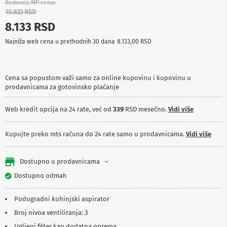
Redovna MP cena
p
10.822 RSD
r
e
8.133 RSD
m
a
Najniža web cena u prethodnih 30 dana
8.133,00 RSD
P
r
o
Cena sa popustom važi samo za online kupovinu i kupovinu u
j
prodavnicama za gotovinsko plaćanje
e
k
Web kredit opcija na 24 rate, već od
339
RSD mesečno.
Vidi više
t
o
r
Kupujte preko mts računa do 24 rate samo u prodavnicama.
Vidi više
i
i
p
Dostupno u prodavnicama
l
a
Dostupno odmah
t
n
a
Podugradni kuhinjski aspirator
Broj nivoa ventiliranja: 3
K
a
Ugljeni filter kao dodatna oprema