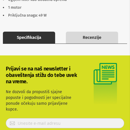
b
1 motor
l
o
Priključna snaga: 49 W
v
i
i
a
Specifikacija
Recenzije
d
a
p
t
e
r
Prijavi se na naš newsletter i
i
z
obaveštenja stižu do tebe uvek
a
na vreme.
T
V
Ne dozvoli da propustiš sjajne
i
popuste i pogodnosti jer specijalne
A
V
ponude očekuju samo prijavljene
kupce.
A
n
P
t
r
e