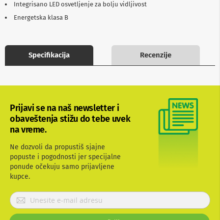
Integrisano LED osvetljenje za bolju vidljivost
b
l
Energetska klasa B
o
v
i
i
Specifikacija
Recenzije
a
d
a
p
t
e
Prijavi se na naš newsletter i
r
i
obaveštenja stižu do tebe uvek
z
na vreme.
a
T
Ne dozvoli da propustiš sjajne
V
popuste i pogodnosti jer specijalne
i
A
ponude očekuju samo prijavljene
V
kupce.
A
P
n
r
t
i
e