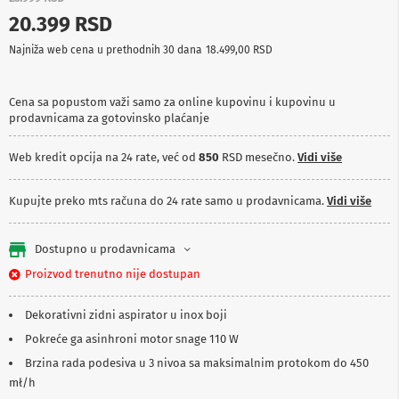
p
20.399 RSD
r
e
Najniža web cena u prethodnih 30 dana
18.499,00 RSD
m
a
Cena sa popustom važi samo za online kupovinu i kupovinu u
P
prodavnicama za gotovinsko plaćanje
r
o
j
Web kredit opcija na 24 rate, već od
850
RSD mesečno.
Vidi više
e
k
t
Kupujte preko mts računa do 24 rate samo u prodavnicama.
Vidi više
o
r
i
Dostupno u prodavnicama
i
p
Proizvod trenutno nije dostupan
l
a
Dekorativni zidni aspirator u inox boji
t
n
Pokreće ga asinhroni motor snage 110 W
a
Brzina rada podesiva u 3 nivoa sa maksimalnim protokom do 450
K
mł/h
a