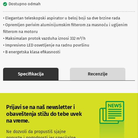
Dostupno odmah
b
l
o
• Elegantan teleskopski aspirator u beloj boji sa dve brzine rada
v
• Opremljen perivim aluminijumskim filterom za masnoću i ugljenim
i
i
filterom na motoru
a
• Maksimalan protok vazduha iznosi 332 m³/h
d
• Impresivno LED osvetljenje na radnu površinu
a
p
• B energetska klasa efikasnosti
t
e
r
i
Specifikacija
Recenzije
z
a
T
V
i
A
Prijavi se na naš newsletter i
V
obaveštenja stižu do tebe uvek
na vreme.
A
n
t
Ne dozvoli da propustiš sjajne
e
popuste i pogodnosti jer specijalne