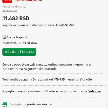
Ušteda
-20%
2.870,00 RSD
p
r
Redovna MP cena
e
14.352 RSD
m
11.482 RSD
a
Najniža web cena u prethodnih 30 dana
10.699,00 RSD
P
r
o
Akcija traje od:
j
10.08.2026
do
13.08.2026
e
k
Još
2
dana i
13
:
30
:
52
t
o
r
Cena sa popustom važi samo za online kupovinu i kupovinu u
i
prodavnicama za gotovinsko plaćanje
i
p
l
Web kredit opcija na 24 rate, već od
479
RSD mesečno.
Vidi više
a
t
n
Kupujte preko mts računa do 24 rate samo u prodavnicama.
Vidi više
a
K
Dostupno u prodavnicama
a