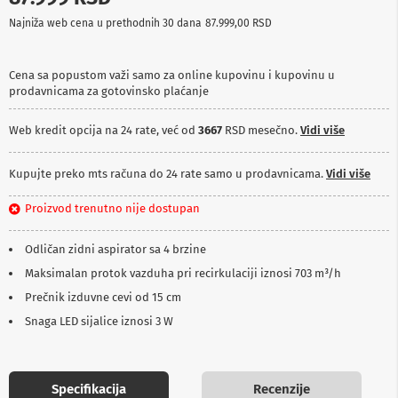
p
Najniža web cena u prethodnih 30 dana
87.999,00 RSD
r
e
m
a
Cena sa popustom važi samo za online kupovinu i kupovinu u
prodavnicama za gotovinsko plaćanje
P
r
Web kredit opcija na 24 rate, već od
3667
RSD mesečno.
Vidi više
o
j
e
Kupujte preko mts računa do 24 rate samo u prodavnicama.
Vidi više
k
t
Proizvod trenutno nije dostupan
o
r
i
Odličan zidni aspirator sa 4 brzine
i
p
Maksimalan protok vazduha pri recirkulaciji iznosi 703 m³/h
l
Prečnik izduvne cevi od 15 cm
a
t
Snaga LED sijalice iznosi 3 W
n
a
K
Specifikacija
Recenzije
a