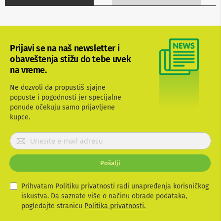
b
l
o
v
i
Prijavi se na naš newsletter i
i
a
obaveštenja stižu do tebe uvek
d
na vreme.
a
p
Ne dozvoli da propustiš sjajne
t
popuste i pogodnosti jer specijalne
e
ponude očekuju samo prijavljene
r
i
kupce.
z
a
P
T
r
V
i
i
Pošalji
j
A
V
a
v
Prihvatam Politiku privatnosti radi unapređenja korisničkog
A
i
iskustva. Da saznate više o načinu obrade podataka,
n
t
pogledajte stranicu
Politika privatnosti.
t
e
e