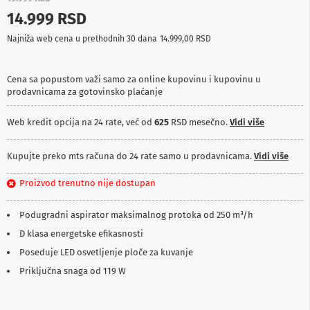
p
14.999 RSD
r
e
Najniža web cena u prethodnih 30 dana
14.999,00 RSD
m
a
Cena sa popustom važi samo za online kupovinu i kupovinu u
P
prodavnicama za gotovinsko plaćanje
r
o
j
Web kredit opcija na 24 rate, već od
625
RSD mesečno.
Vidi više
e
k
t
Kupujte preko mts računa do 24 rate samo u prodavnicama.
Vidi više
o
r
Proizvod trenutno nije dostupan
i
i
p
Podugradni aspirator maksimalnog protoka od 250 m³/h
l
D klasa energetske efikasnosti
a
t
Poseduje LED osvetljenje ploče za kuvanje
n
a
Priključna snaga od 119 W
K
a