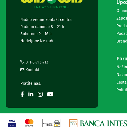
Upoz
i
radio
O na
satovi
Zapos
Radno vreme kontakt centra
Zvučnici
i
Proda
Radnim danima: 8 - 21 h
zvučni
Podac
Subotom: 9 - 16 h
sistemi
Nedeljom: Ne radi
Brend
Soundbarovi
Zvučnici
za
Poru
kompjuter
011-3-713-713
Zvučni
Način
Kontakt
sistemi
Način
Bežični
Česta
zvučnici
Pratite nas:
Slušalice
Politi
Bežične
slušalice
Žične
slušalice
Mikrofoni
i