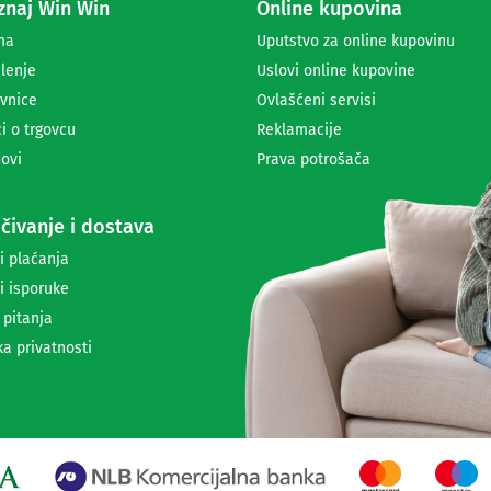
naj Win Win
Online kupovina
p
r
ma
Uputstvo za online kupovinu
i
lenje
Uslovi online kupovine
m
a
vnice
Ovlašćeni servisi
n
i o trgovcu
Reklamacije
j
ovi
Prava potrošača
e
n
e
čivanje i dostava
w
s
i plaćanja
l
i isporuke
e
t
 pitanja
t
ka privatnosti
e
r
a
i
i
n
f