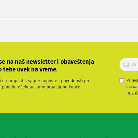
P
 se na naš newsletter i obaveštenja
r
o tebe uvek na vreme.
i
j
Prihv
i da propustiš sjajne popuste i pogodnosti jer
a
sazna
e ponude očekuju samo prijavljene kupce.
v
privat
i
t
e
s
e
z
a