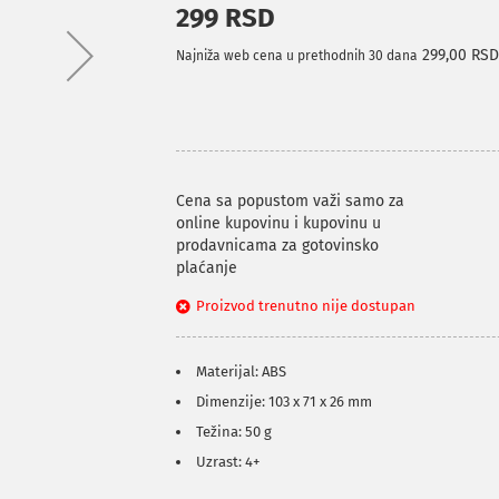
299 RSD
299,00 RS
Najniža web cena u prethodnih 30 dana
Cena sa popustom važi samo za
online kupovinu i kupovinu u
prodavnicama za gotovinsko
plaćanje
Proizvod trenutno nije dostupan
Materijal: ABS
Dimenzije: 103 x 71 x 26 mm
Težina: 50 g
Uzrast: 4+