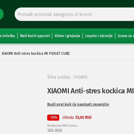
a tehnika
Mali kućni aparati
Klime i grejanje
Lepota i zdravlje
Gume za 
XIAOMI Anti-stres kockica MI FIDGET CUBE
Šifra artikla:
1113893
XIAOMI Anti-stres kockica M
Budi prvi koji će napisati recenziju
Ušteda
-15%
53,00 RSD
Redovna MP cena
352 RSD