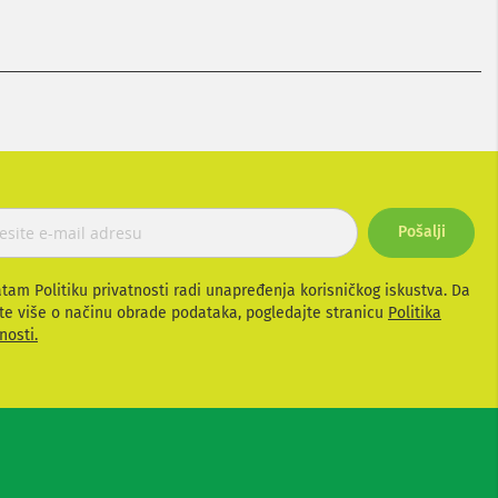
Pošalji
atam Politiku privatnosti radi unapređenja korisničkog iskustva. Da
te više o načinu obrade podataka, pogledajte stranicu
Politika
nosti.