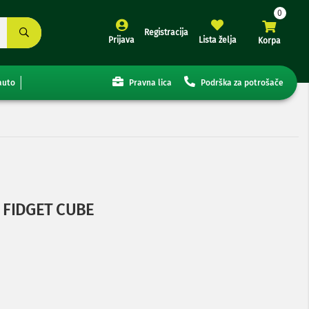
Registracija
Prijava
Lista želja
Korpa
auto
Pravna lica
Podrška za potrošače
I FIDGET CUBE