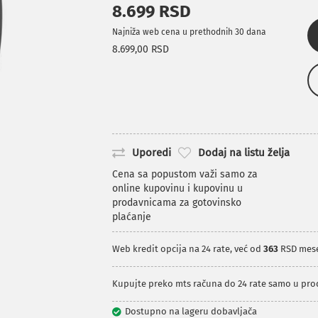
8.699 RSD
Najniža web cena u prethodnih 30 dana
8.699,00 RSD
Uporedi
Dodaj na listu želja
Cena sa popustom važi samo za
online kupovinu i kupovinu u
prodavnicama za gotovinsko
plaćanje
Web kredit opcija na 24 rate, već od
363
RSD mes
Kupujte preko mts računa do 24 rate samo u pr
Dostupno na lageru dobavljača