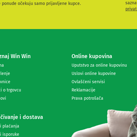
a
sazna
e ponude očekuju samo prijavljene kupce.
v
privat
i
t
e
s
e
z
a
naj Win Win
Online kupovina
p
r
ma
Uputstvo za online kupovinu
i
lenje
Uslovi online kupovine
m
a
vnice
Ovlašćeni servisi
n
i o trgovcu
Reklamacije
j
ovi
Prava potrošača
e
n
e
čivanje i dostava
w
s
i plaćanja
l
i isporuke
e