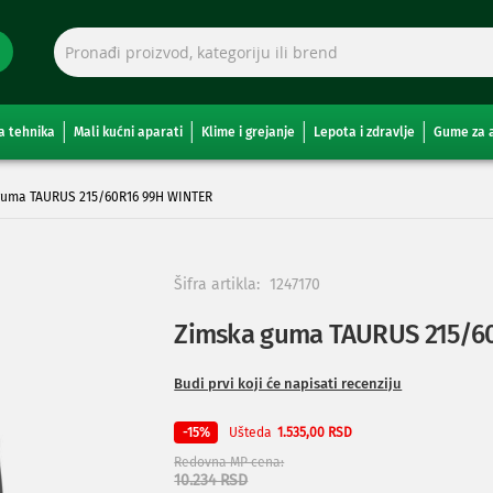
a tehnika
Mali kućni aparati
Klime i grejanje
Lepota i zdravlje
Gume za 
guma TAURUS 215/60R16 99H WINTER
Šifra artikla:
1247170
Zimska guma TAURUS 215/6
Budi prvi koji će napisati recenziju
Ušteda
-15%
1.535,00 RSD
Redovna MP cena
10.234 RSD