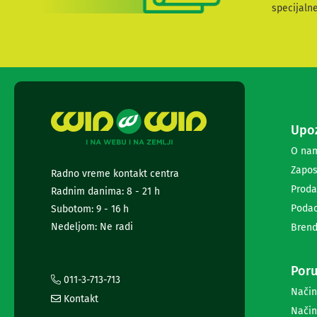
i
specijaln
radio
satovi
Zvučnici
i
zvučni
sistemi
Soundbarovi
Zvučnici
Upoz
za
kompjuter
O na
Zvučni
Zapos
Radno vreme kontakt centra
sistemi
Proda
Radnim danima: 8 - 21 h
Bežični
zvučnici
Podac
Subotom: 9 - 16 h
Slušalice
Nedeljom: Ne radi
Brend
Bežične
slušalice
Žične
Poru
slušalice
011-3-713-713
Mikrofoni
Način
Kontakt
i
Način