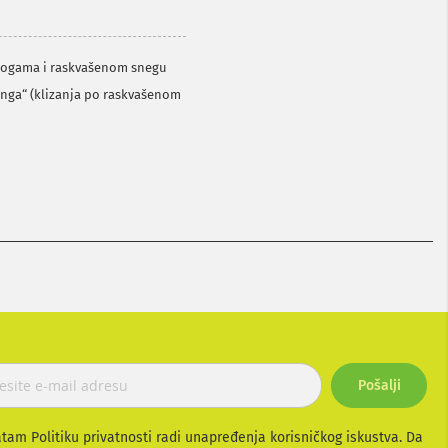
logama i raskvašenom snegu
ninga“ (klizanja po raskvašenom
Pošalji
atam Politiku privatnosti radi unapređenja korisničkog iskustva. Da