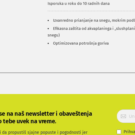
Isporuka u roku do 10 radnih dana
Izvanredno prianjanje na snegu, mokrim pod
Efikasna zaštita od akvaplaninga i „slushpla
snegu)
Optimizovana potrošnja goriva
P
 se na naš newsletter i obaveštenja
r
o tebe uvek na vreme.
i
j
Prihv
i da propustiš sjajne popuste i pogodnosti jer