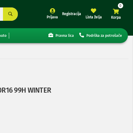
Registracija
Prijava
Lista želja
Korpa
auto
Pravna lica
Podrška za potrošače
0R16 99H WINTER