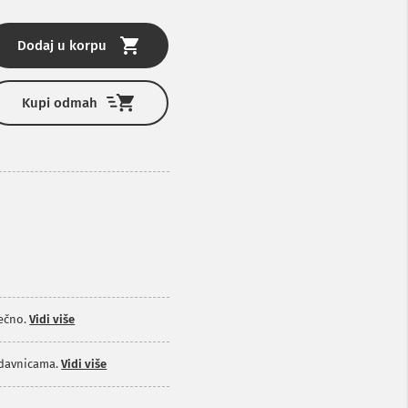
Dodaj u korpu
Kupi odmah
ečno.
Vidi više
odavnicama.
Vidi više