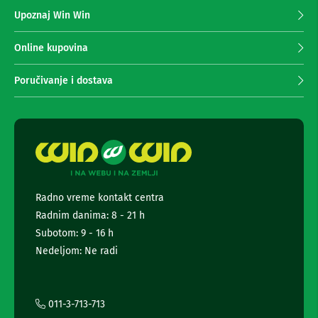
z
n
Upoznaj Win Win
a
e
i
p
r
r
Online kupovina
i
i
s
m
Poručivanje i dostava
i
a
v
n
e
r
j
i
e
z
n
a
e
T
w
V
s
Radno vreme kontakt centra
D
l
Radnim danima: 8 - 21 h
a
e
l
t
Subotom: 9 - 16 h
j
t
Nedeljom: Ne radi
i
e
n
r
s
k
a
i
i
011-3-713-713
z
i