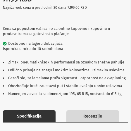
p
Najniža web cena u prethodnih 30 dana
7.199,00 RSD
r
e
m
a
Cena sa popustom važi samo za online kupovinu i kupovinu u
prodavnicama za gotovinsko plaćanje
P
r
Dostupno na lageru dobavljača
o
Isporuka u roku do 10 radnih dana
j
e
k
Zimski pneumatik visokih performansi sa oznakom snežne pahulje
t
o
Odlično prianja na snegu i mokrim kolovozima u zimskim uslovima
r
Gazeći sloj sa lamelama pruža sigurnost i otpornost na akvaplaning
i
i
Obezbeđuje kraći zaustavni put i stabilnu vožnju u svim uslovima
p
Namenjen za vozila sa dimenzijom 195/65 R15, nosivost do 615 kg
l
a
t
n
a
Specifikacija
Recenzije
K
a