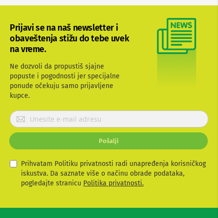
b
l
o
Prijavi se na naš newsletter i
v
obaveštenja stižu do tebe uvek
i
na vreme.
i
a
d
Ne dozvoli da propustiš sjajne
a
popuste i pogodnosti jer specijalne
p
ponude očekuju samo prijavljene
t
kupce.
e
r
P
i
z
r
a
i
T
Pošalji
j
V
a
i
v
Prihvatam Politiku privatnosti radi unapređenja korisničkog
A
V
i
iskustva. Da saznate više o načinu obrade podataka,
t
pogledajte stranicu
Politika privatnosti.
A
e
n
s
t
e
e