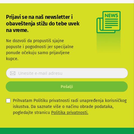
b
l
o
Prijavi se na naš newsletter i
v
obaveštenja stižu do tebe uvek
i
na vreme.
i
a
d
Ne dozvoli da propustiš sjajne
a
popuste i pogodnosti jer specijalne
p
ponude očekuju samo prijavljene
t
kupce.
e
r
P
i
z
r
a
i
T
Pošalji
j
V
a
i
v
Prihvatam Politiku privatnosti radi unapređenja korisničkog
A
V
i
iskustva. Da saznate više o načinu obrade podataka,
t
pogledajte stranicu
Politika privatnosti.
A
e
n
s
t
e
e