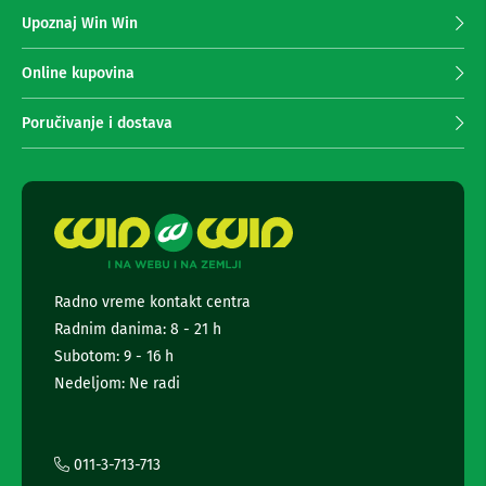
z
n
Upoznaj Win Win
a
e
i
p
r
r
Online kupovina
i
i
s
m
Poručivanje i dostava
i
a
v
n
e
r
j
i
e
z
n
a
e
T
w
V
s
Radno vreme kontakt centra
D
l
Radnim danima: 8 - 21 h
a
e
l
t
Subotom: 9 - 16 h
j
t
Nedeljom: Ne radi
i
e
n
r
s
k
a
i
i
011-3-713-713
z
i