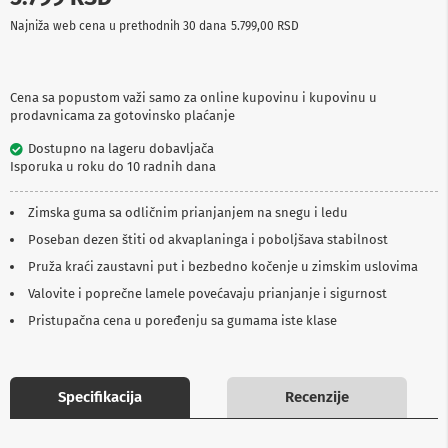
p
Najniža web cena u prethodnih 30 dana
5.799,00 RSD
r
e
m
a
Cena sa popustom važi samo za online kupovinu i kupovinu u
prodavnicama za gotovinsko plaćanje
P
r
Dostupno na lageru dobavljača
o
Isporuka u roku do 10 radnih dana
j
e
k
Zimska guma sa odličnim prianjanjem na snegu i ledu
t
o
Poseban dezen štiti od akvaplaninga i poboljšava stabilnost
r
Pruža kraći zaustavni put i bezbedno kočenje u zimskim uslovima
i
i
Valovite i poprečne lamele povećavaju prianjanje i sigurnost
p
Pristupačna cena u poređenju sa gumama iste klase
l
a
t
n
a
Specifikacija
Recenzije
K
a