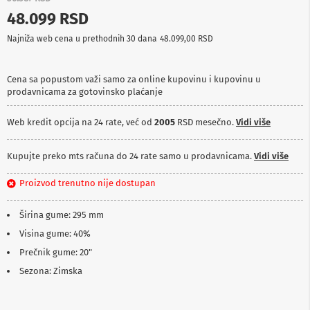
p
48.099 RSD
r
e
Najniža web cena u prethodnih 30 dana
48.099,00 RSD
m
a
Cena sa popustom važi samo za online kupovinu i kupovinu u
P
prodavnicama za gotovinsko plaćanje
r
o
j
Web kredit opcija na 24 rate, već od
2005
RSD mesečno.
Vidi više
e
k
t
Kupujte preko mts računa do 24 rate samo u prodavnicama.
Vidi više
o
r
Proizvod trenutno nije dostupan
i
i
p
Širina gume: 295 mm
l
Visina gume: 40%
a
t
Prečnik gume: 20"
n
a
Sezona: Zimska
K
a