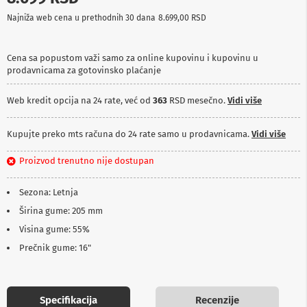
p
Najniža web cena u prethodnih 30 dana
8.699,00 RSD
r
e
m
a
Cena sa popustom važi samo za online kupovinu i kupovinu u
prodavnicama za gotovinsko plaćanje
P
r
Web kredit opcija na 24 rate, već od
363
RSD mesečno.
Vidi više
o
j
e
Kupujte preko mts računa do 24 rate samo u prodavnicama.
Vidi više
k
t
Proizvod trenutno nije dostupan
o
r
i
Sezona: Letnja
i
p
Širina gume: 205 mm
l
Visina gume: 55%
a
t
Prečnik gume: 16"
n
a
K
Specifikacija
Recenzije
a