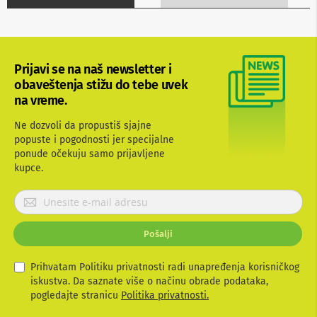
b
l
o
v
i
Prijavi se na naš newsletter i
i
a
obaveštenja stižu do tebe uvek
d
na vreme.
a
p
Ne dozvoli da propustiš sjajne
t
popuste i pogodnosti jer specijalne
e
ponude očekuju samo prijavljene
r
i
kupce.
z
a
P
T
r
V
i
i
Pošalji
j
A
V
a
v
Prihvatam Politiku privatnosti radi unapređenja korisničkog
A
i
iskustva. Da saznate više o načinu obrade podataka,
n
t
pogledajte stranicu
Politika privatnosti.
t
e
e