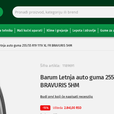
a tehnika
Mali kućni aparati
Klime i grejanje
Lepota i zdravlje
Gume za 
tnja auto guma 255/55 R19 111V XL FR BRAVURIS 5HM
Šifra artikla:
1189691
Barum Letnja auto guma 255
BRAVURIS 5HM
Budi prvi koji će napisati recenziju
Ušteda
-15%
2.841,00 RSD