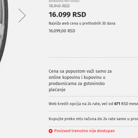
Redovna MP cena
18.940 RSD
16.099 RSD
Najniža web cena u prethodnih 30 dana
16.099,00 RSD
Cena sa popustom važi samo za
online kupovinu i kupovinu u
prodavnicama za gotovinsko
plaćanje
Web kredit opcija na 24 rate, već od
671
RSD mes
Kupujte preko mts računa do 24 rate samo u pr
Proizvod trenutno nije dostupan