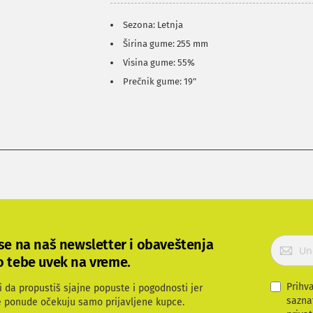
Sezona: Letnja
Širina gume: 255 mm
Visina gume: 55%
Prečnik gume: 19"
P
 se na naš newsletter i obaveštenja
r
o tebe uvek na vreme.
i
j
Prihv
i da propustiš sjajne popuste i pogodnosti jer
a
sazna
e ponude očekuju samo prijavljene kupce.
v