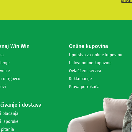
privat
i
t
e
s
e
z
a
naj Win Win
Online kupovina
p
r
ma
Uputstvo za online kupovinu
i
lenje
Uslovi online kupovine
m
a
vnice
Ovlašćeni servisi
n
i o trgovcu
Reklamacije
j
ovi
Prava potrošača
e
n
e
čivanje i dostava
w
s
i plaćanja
l
i isporuke
e
t
 pitanja