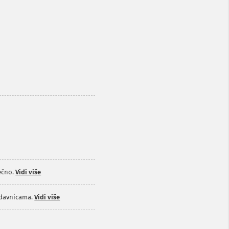
ečno.
Vidi više
odavnicama.
Vidi više