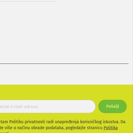
Pošalji
atam Politiku privatnosti radi unapređenja korisničkog iskustva. Da
te više o načinu obrade podataka, pogledajte stranicu
Politika