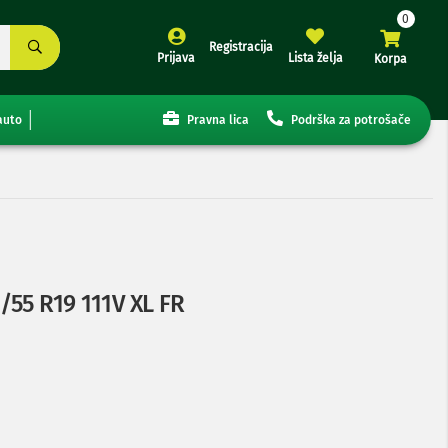
Registracija
Prijava
Lista želja
Korpa
auto
Pravna lica
Podrška za potrošače
/55 R19 111V XL FR