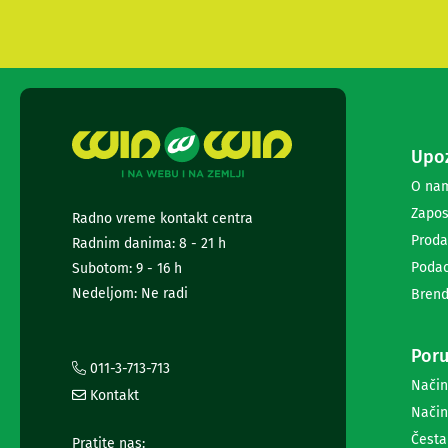
i
radio
satovi
Zvučnici
i
zvučni
sistemi
Soundbarovi
Upoz
Zvučnici
O na
za
kompjuter
Zapos
Radno vreme kontakt centra
Zvučni
Proda
Radnim danima: 8 - 21 h
sistemi
Podac
Subotom: 9 - 16 h
Bežični
zvučnici
Nedeljom: Ne radi
Brend
Slušalice
Bežične
slušalice
Poru
011-3-713-713
Žične
Način
slušalice
Kontakt
Mikrofoni
Način
i
Česta
Pratite nas: