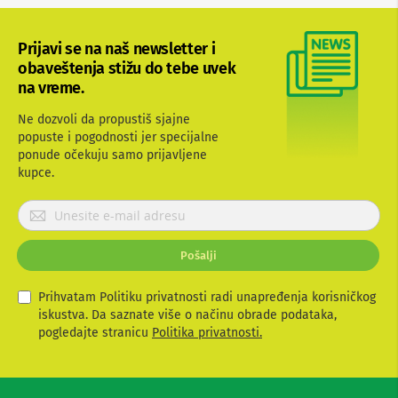
b
l
o
Prijavi se na naš newsletter i
v
obaveštenja stižu do tebe uvek
i
na vreme.
i
a
d
Ne dozvoli da propustiš sjajne
a
popuste i pogodnosti jer specijalne
p
ponude očekuju samo prijavljene
t
kupce.
e
r
P
i
z
r
a
i
T
Pošalji
j
V
a
i
v
Prihvatam Politiku privatnosti radi unapređenja korisničkog
A
i
iskustva. Da saznate više o načinu obrade podataka,
V
t
pogledajte stranicu
Politika privatnosti.
A
e
n
s
t
e
e