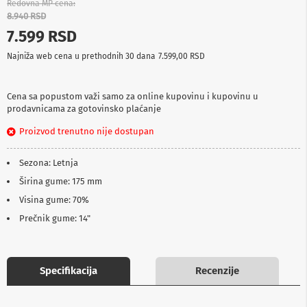
Redovna MP cena
p
8.940 RSD
r
e
7.599 RSD
m
a
Najniža web cena u prethodnih 30 dana
7.599,00 RSD
P
r
Cena sa popustom važi samo za online kupovinu i kupovinu u
o
prodavnicama za gotovinsko plaćanje
j
e
Proizvod trenutno nije dostupan
k
t
Sezona: Letnja
o
r
Širina gume: 175 mm
i
i
Visina gume: 70%
p
Prečnik gume: 14"
l
a
t
n
a
Specifikacija
Recenzije
K
a