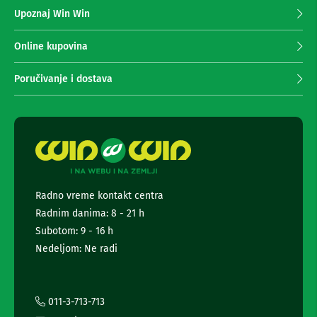
z
n
Upoznaj Win Win
a
e
p
i
r
r
Online kupovina
i
i
s
m
Poručivanje i dostava
i
a
v
n
e
r
j
i
e
z
n
a
e
T
w
V
s
Radno vreme kontakt centra
l
D
Radnim danima: 8 - 21 h
a
e
l
t
Subotom: 9 - 16 h
j
t
Nedeljom: Ne radi
i
e
n
r
s
a
k
i
i
011-3-713-713
z
i