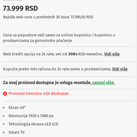
p
73.999 RSD
r
e
Najniža web cena u prethodnih 30 dana
73.999,00 RSD
m
a
Cena sa popustom važi samo za online kupovinu i kupovinu u
P
prodavnicama za gotovinsko plaćanje
r
o
j
Web kredit opcija na 24 rate, već od
3084
RSD mesečno.
Vidi više
e
k
t
Kupujte preko mts računa do 24 rate samo u prodavnicama.
Vidi više
o
r
Za ovaj proizvod dostupna je usluga montaže,
saznaj više.
i
i
Proizvod trenutno nije dostupan
p
l
a
Ekran 40"
t
n
Rezolucija 1920 x 1080 px
a
Tehnologija ekrana LED LCD
K
Smart TV
a