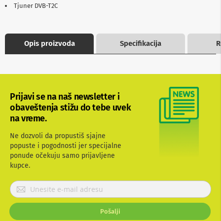
Tjuner DVB-T2C
b
l
o
v
i
Opis proizvoda
Specifikacija
R
i
a
d
a
p
t
Prijavi se na naš newsletter i
e
obaveštenja stižu do tebe uvek
r
i
na vreme.
z
a
Ne dozvoli da propustiš sjajne
T
popuste i pogodnosti jer specijalne
V
ponude očekuju samo prijavljene
i
kupce.
A
V
P
A
r
n
i
t
Pošalji
j
e