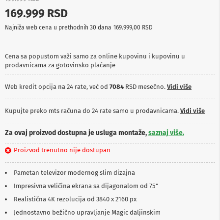
p
169.999 RSD
r
e
Najniža web cena u prethodnih 30 dana
169.999,00 RSD
m
a
Cena sa popustom važi samo za online kupovinu i kupovinu u
P
prodavnicama za gotovinsko plaćanje
r
o
j
Web kredit opcija na 24 rate, već od
7084
RSD mesečno.
Vidi više
e
k
t
Kupujte preko mts računa do 24 rate samo u prodavnicama.
Vidi više
o
r
Za ovaj proizvod dostupna je usluga montaže,
saznaj više.
i
i
Proizvod trenutno nije dostupan
p
l
a
Pametan televizor modernog slim dizajna
t
n
Impresivna veličina ekrana sa dijagonalom od 75"
a
Realistična 4K rezolucija od 3840 x 2160 px
K
Jednostavno bežično upravljanje Magic daljinskim
a