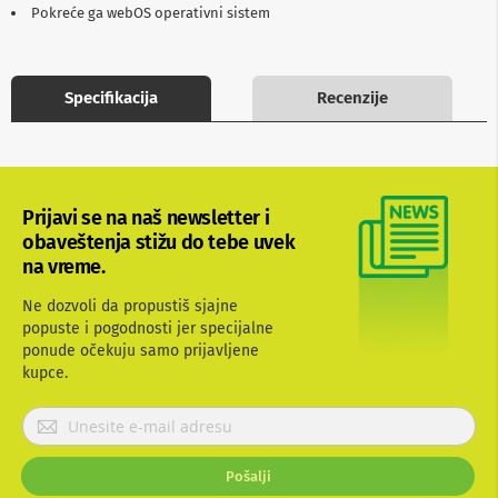
Pokreće ga webOS operativni sistem
b
l
o
v
i
Specifikacija
Recenzije
i
a
d
a
p
t
Prijavi se na naš newsletter i
e
obaveštenja stižu do tebe uvek
r
i
na vreme.
z
a
Ne dozvoli da propustiš sjajne
T
popuste i pogodnosti jer specijalne
V
ponude očekuju samo prijavljene
i
kupce.
A
V
P
A
r
n
i
t
Pošalji
j
e