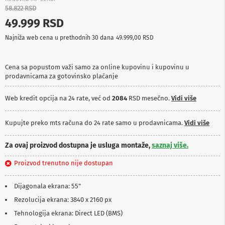
p
58.822 RSD
r
49.999 RSD
e
m
Najniža web cena u prethodnih 30 dana
49.999,00 RSD
a
P
Cena sa popustom važi samo za online kupovinu i kupovinu u
r
prodavnicama za gotovinsko plaćanje
o
j
e
Web kredit opcija na 24 rate, već od
2084
RSD mesečno.
Vidi više
k
t
o
Kupujte preko mts računa do 24 rate samo u prodavnicama.
Vidi više
r
i
Za ovaj proizvod dostupna je usluga montaže,
saznaj više.
i
p
l
Proizvod trenutno nije dostupan
a
t
Dijagonala ekrana: 55"
n
a
Rezolucija ekrana: 3840 x 2160 px
Tehnologija ekrana: Direct LED (BMS)
K
a