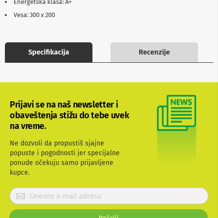
Energetska klasa: A+
b
Vesa: 300 x 200
l
o
v
i
i
Specifikacija
Recenzije
a
d
a
p
t
e
Prijavi se na naš newsletter i
r
obaveštenja stižu do tebe uvek
i
z
na vreme.
a
T
Ne dozvoli da propustiš sjajne
V
popuste i pogodnosti jer specijalne
i
ponude očekuju samo prijavljene
A
kupce.
V
A
P
n
r
t
i
e
Pošalji