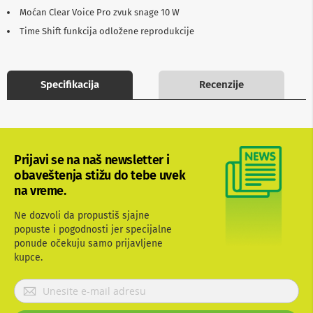
b
Moćan Clear Voice Pro zvuk snage 10 W
l
Time Shift funkcija odložene reprodukcije
o
v
i
i
a
Specifikacija
Recenzije
d
a
p
t
e
r
Prijavi se na naš newsletter i
i
obaveštenja stižu do tebe uvek
z
a
na vreme.
T
V
Ne dozvoli da propustiš sjajne
i
popuste i pogodnosti jer specijalne
A
ponude očekuju samo prijavljene
V
kupce.
A
P
n
t
r
e
i