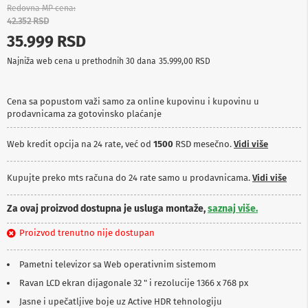
p
Redovna MP cena
r
42.352 RSD
e
35.999 RSD
m
a
Najniža web cena u prethodnih 30 dana
35.999,00 RSD
P
r
Cena sa popustom važi samo za online kupovinu i kupovinu u
o
prodavnicama za gotovinsko plaćanje
j
e
k
Web kredit opcija na 24 rate, već od
1500
RSD mesečno.
Vidi više
t
o
r
Kupujte preko mts računa do 24 rate samo u prodavnicama.
Vidi više
i
i
Za ovaj proizvod dostupna je usluga montaže,
saznaj više.
p
l
Proizvod trenutno nije dostupan
a
t
n
Pametni televizor sa Web operativnim sistemom
a
Ravan LCD ekran dijagonale 32 " i rezolucije 1366 x 768 px
K
Jasne i upečatljive boje uz Active HDR tehnologiju
a