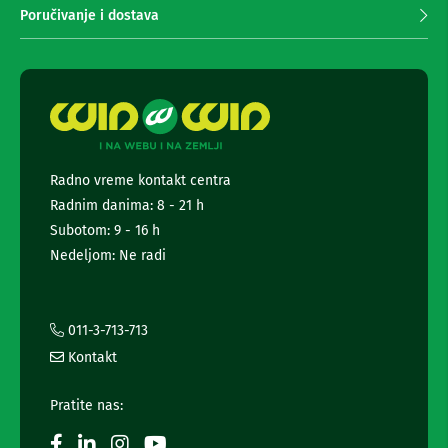
m
n
Poručivanje i dostava
e
a
i
n
r
j
i
e
s
n
i
e
v
e
w
r
s
Radno vreme kontakt centra
i
l
z
Radnim danima: 8 - 21 h
e
a
t
Subotom: 9 - 16 h
T
t
V
Nedeljom: Ne radi
e
D
r
a
a
l
i
011-3-713-713
j
i
i
Kontakt
n
n
s
f
Pratite nas:
k
o
i
r
z