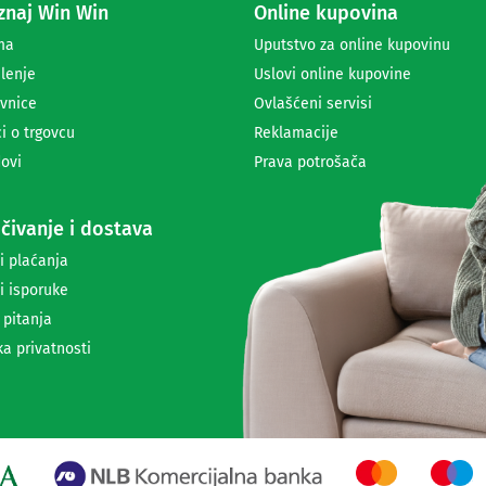
naj Win Win
Online kupovina
p
r
ma
Uputstvo za online kupovinu
i
lenje
Uslovi online kupovine
m
a
vnice
Ovlašćeni servisi
n
i o trgovcu
Reklamacije
j
ovi
Prava potrošača
e
n
e
čivanje i dostava
w
s
i plaćanja
l
i isporuke
e
t
 pitanja
t
ka privatnosti
e
r
a
i
i
n