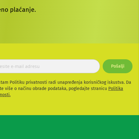
no plaćanje.
Pošalji
atam Politiku privatnosti radi unapređenja korisničkog iskustva. Da
te više o načinu obrade podataka, pogledajte stranicu
Politika
nosti.