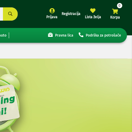
Registracija
Prijava
Lista želja
Korpa
auto
Pravna lica
Podrška za potrošače