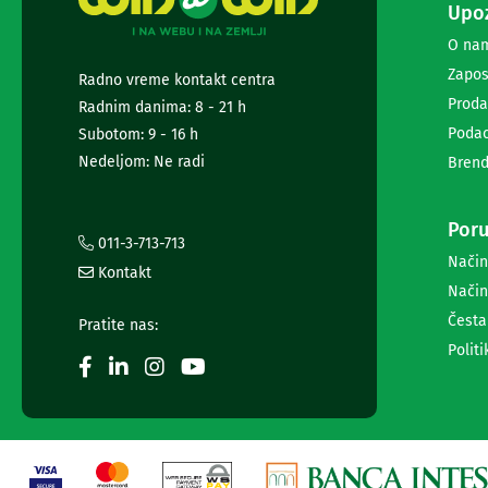
Upoz
i
radio
O na
satovi
Zapos
Zvučnici
Radno vreme kontakt centra
i
Proda
Radnim danima: 8 - 21 h
zvučni
Podac
Subotom: 9 - 16 h
sistemi
Nedeljom: Ne radi
Brend
Soundbarovi
Zvučnici
za
Poru
kompjuter
011-3-713-713
Zvučni
Način
Kontakt
sistemi
Način
Bežični
zvučnici
Česta
Pratite nas:
Slušalice
Politi
Bežične
slušalice
Žične
slušalice
Mikrofoni
i