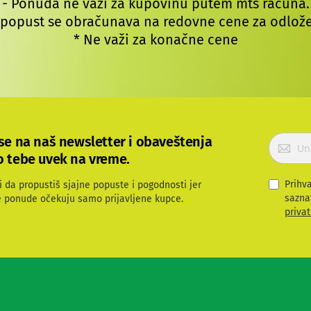
- Ponuda ne važi za kupovinu putem mts računa.
 popust se obračunava na redovne cene za odlože
* Ne važi za konačne cene
P
 se na naš newsletter i obaveštenja
r
o tebe uvek na vreme.
i
j
Prihv
i da propustiš sjajne popuste i pogodnosti jer
a
sazna
e ponude očekuju samo prijavljene kupce.
v
privat
i
t
e
s
e
z
a