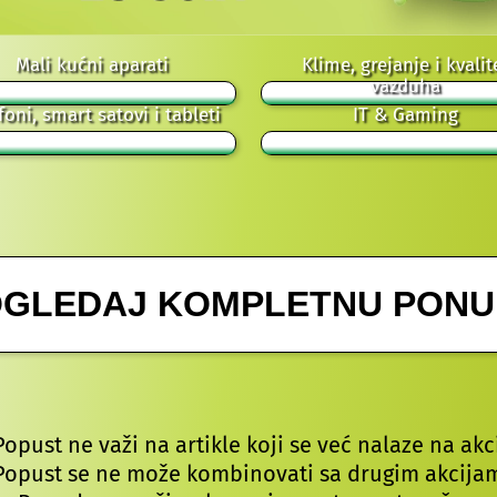
Mali kućni aparati
Klime, grejanje i kvalit
vazduha
foni, smart satovi i tableti
IT & Gaming
GLEDAJ KOMPLETNU PON
Popust ne važi na artikle koji se već nalaze na akci
Popust se ne može kombinovati sa drugim akcija