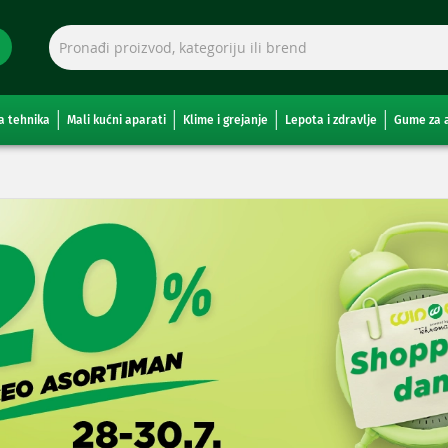
a tehnika
Mali kućni aparati
Klime i grejanje
Lepota i zdravlje
Gume za 