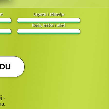
et
Lepota i zdravlje
Kuća, bašta i alati
UDU
ji.
ma.