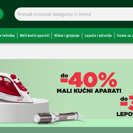
a tehnika
Mali kućni aparati
Klime i grejanje
Lepota i zdravlje
Gume za 