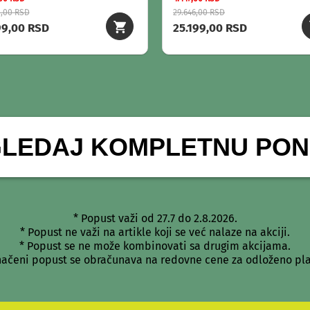
0,00 RSD
29.646,00 RSD
99,00 RSD
25.199,00 RSD
LEDAJ KOMPLETNU PO
* Popust važi od 27.7 do 2.8.2026.
* Popust ne važi na artikle koji se već nalaze na akciji.
* Popust se ne može kombinovati sa drugim akcijama.
načeni popust se obračunava na redovne cene za odloženo pla