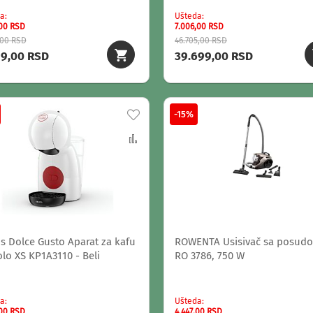
a
Ušteda
,00 RSD
7.006,00 RSD
,00 RSD
46.705,00 RSD
99,00 RSD
39.699,00 RSD
Dodaj
-15%
na
Uporedi
listu
želja
s Dolce Gusto Aparat za kafu
ROWENTA Usisivač sa posud
olo XS KP1A3110 - Beli
RO 3786, 750 W
a
Ušteda
,00 RSD
4.447,00 RSD