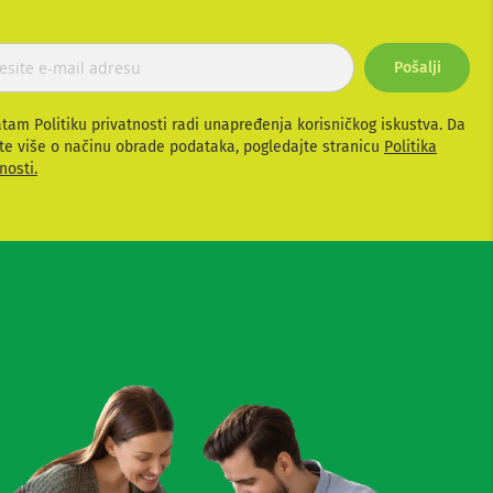
Pošalji
atam Politiku privatnosti radi unapređenja korisničkog iskustva. Da
te više o načinu obrade podataka, pogledajte stranicu
Politika
nosti.