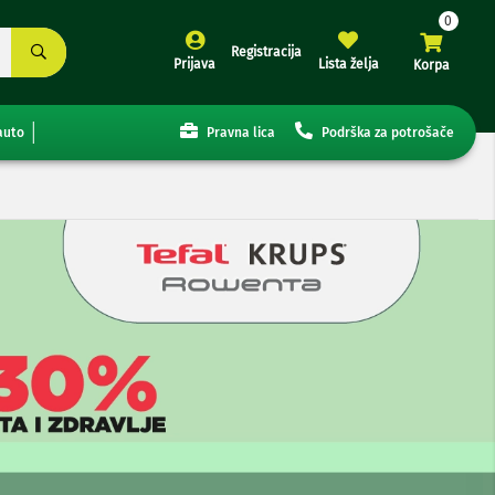
Registracija
Prijava
Lista želja
Korpa
auto
Pravna lica
Podrška za potrošače