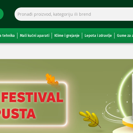
a tehnika
Mali kućni aparati
Klime i grejanje
Lepota i zdravlje
Gume za 