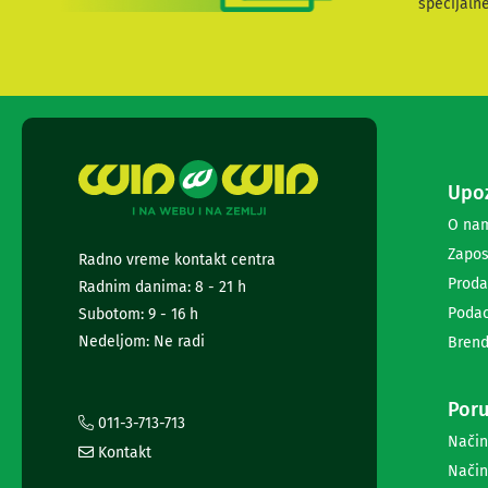
specijaln
audio
i
video
svičeri
Audio
i
video
disk
snimači
Upoz
Snimanje
O na
i
reprodukcija
Zapos
Radno vreme kontakt centra
audio
Proda
Radnim danima: 8 - 21 h
i
video
Podac
Subotom: 9 - 16 h
zapisa
Nedeljom: Ne radi
Brend
Konverteri
audio
i
Poru
video
011-3-713-713
Način
standarda
Kontakt
Audio
Način
i