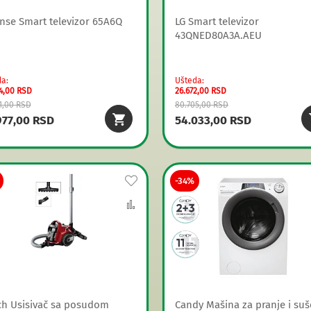
nse Smart televizor 65A6Q
LG Smart televizor
43QNED80A3A.AEU
da
Ušteda
4,00 RSD
26.672,00 RSD
1,00 RSD
80.705,00 RSD
977,00 RSD
54.033,00 RSD
Dodaj
-34%
na
Uporedi
listu
želja
h Usisivač sa posudom
Candy Mašina za pranje i suš