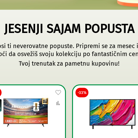
JESENJI SAJAM POPUSTA
osi ti neverovatne popuste. Pripremi se za mesec
ći da osvežiš svoju kolekciju po fantastičnim ce
Tvoj trenutak za pametnu kupovinu!
Dodaj
-33%
na
Uporedi
listu
želja