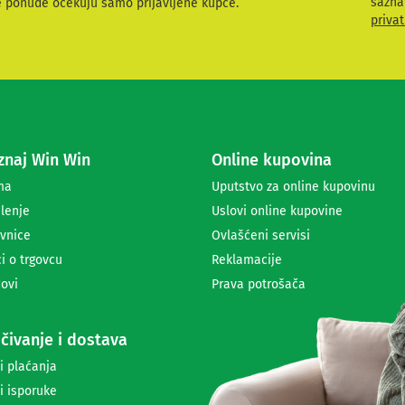
sazna
e ponude očekuju samo prijavljene kupce.
v
privat
i
t
e
s
e
z
a
naj Win Win
Online kupovina
p
r
ma
Uputstvo za online kupovinu
i
lenje
Uslovi online kupovine
m
a
vnice
Ovlašćeni servisi
n
i o trgovcu
Reklamacije
j
ovi
Prava potrošača
e
n
e
čivanje i dostava
w
s
i plaćanja
l
i isporuke
e