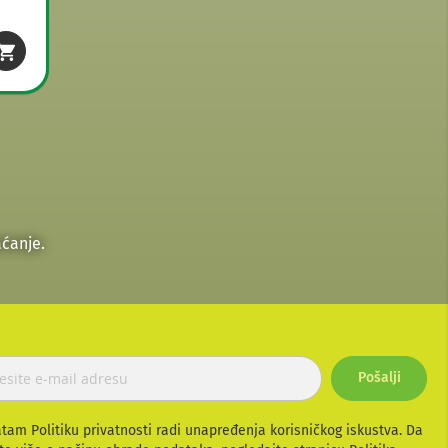
ćanje.
Pošalji
atam Politiku privatnosti radi unapređenja korisničkog iskustva. Da