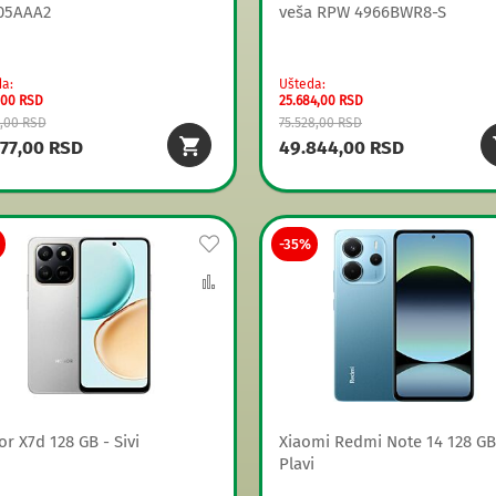
05AAA2
veša RPW 4966BWR8-S
da
Ušteda
,00 RSD
25.684,00 RSD
4,00 RSD
75.528,00 RSD
777,00 RSD
49.844,00 RSD
Dodaj
-35%
na
Uporedi
listu
želja
r X7d 128 GB - Sivi
Xiaomi Redmi Note 14 128 GB
Plavi