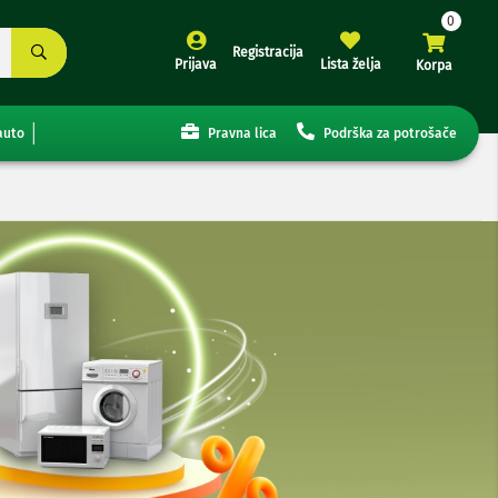
Registracija
Prijava
Lista želja
Korpa
auto
Pravna lica
Podrška za potrošače