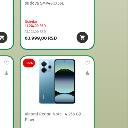
sudova SMV46KX55E
Ušteda
11.294,00 RSD
75.293,00 RSD
63.999,00 RSD
Dodaj
Dodaj
-36%
na
Uporedi
na
Uporedi
listu
listu
želja
želja
 -
Xiaomi Redmi Note 14 256 GB -
Plavi