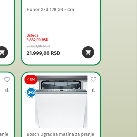
Honor X7d 128 GB - Crni
Ušteda
3.882,00 RSD
25.881,00 RSD
21.999,00 RSD
Dodaj
Dodaj
-15%
na
Uporedi
na
Uporedi
listu
listu
želja
želja
enje
Bosch Ugradna mašina za pranje