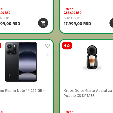
da
Ušteda
,00 RSD
9.882,00 RSD
1,00 RSD
27.881,00 RSD
999,00 RSD
17.999,00 RSD
Dodaj
-34%
na
Uporedi
listu
želja
mi Redmi Note 14 256 GB -
Krups Dolce Gusto Aparat za
Piccolo XS KP1A3B
da
Ušteda