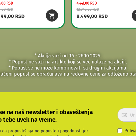
4,00 RSD
4.441,00 RSD
3,00 RSD
12.940,00 RSD
999,00 RSD
8.499,00 RSD
* Akcija važi od 16 - 26.10.2025.
* Popust ne važi na artikle koji se već nalaze na akciji.
* Popust se ne može kombinovati sa drugim akcijama.
načeni popust se obračunava na redovne cene za odloženo pla
P
 se na naš newsletter i obaveštenja
r
o tebe uvek na vreme.
i
j
Prihv
i da propustiš sjajne popuste i pogodnosti jer
a