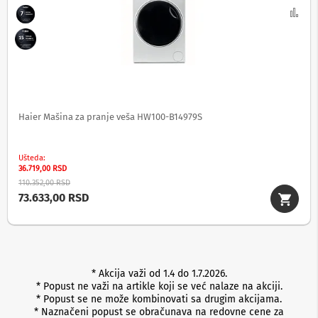
o
Up
v
i
i
n
a
p
o
n
s
Haier Mašina za pranje veša HW100-B14979S
k
e
z
a
Ušteda
š
36.719,00 RSD
t
110.352,00 RSD
i
73.633,00 RSD
t
e
S
l
u
* Akcija važi od 1.4 do 1.7.2026.
š
* Popust ne važi na artikle koji se već nalaze na akciji.
a
* Popust se ne može kombinovati sa drugim akcijama.
l
* Naznačeni popust se obračunava na redovne cene za