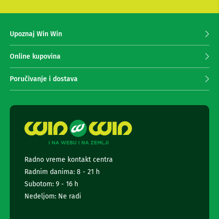
s
M
e
i
z
n
Upoznaj Win Win
a
i
l
p
i
r
Online kupovina
n
i
i
m
j
Poručivanje i dostava
a
e
n
G
j
r
e
a
n
m
e
o
w
f
s
o
Radno vreme kontakt centra
n
l
i
Radnim danima: 8 - 21 h
e
t
Subotom: 9 - 16 h
T
t
Nedeljom: Ne radi
r
e
a
r
n