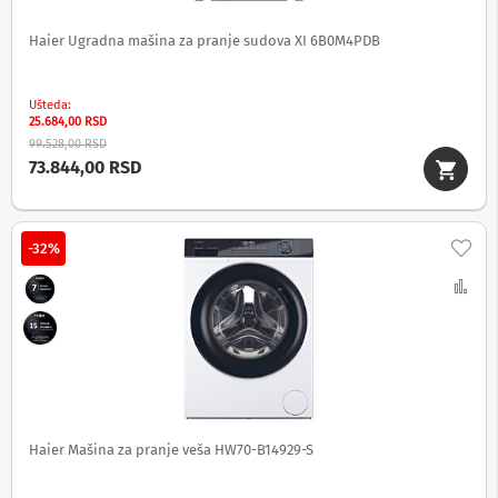
v
i
Haier Ugradna mašina za pranje sudova XI 6B0M4PDB
z
o
r
e
Ušteda
25.684,00 RSD
O
99.528,00 RSD
p
73.844,00 RSD
r
e
m
a
Doda
-32%
z
a
Up
č
i
š
ć
e
n
j
e
e
Haier Mašina za pranje veša HW70-B14929-S
k
r