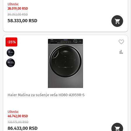
a
Ušteda
n
28.019,00 RSD
a
86.352,00 RSD
58.333,00 RSD
S
e
t
t
Doda
o
-35%
p
b
Up
o
x
u
r
e
đ
a
j
Haier Mašina za sušenje veša HD80-A3959R-S
i
R
a
Ušteda
46.742,00 RSD
m
o
133.175,00 RSD
v
86.433,00 RSD