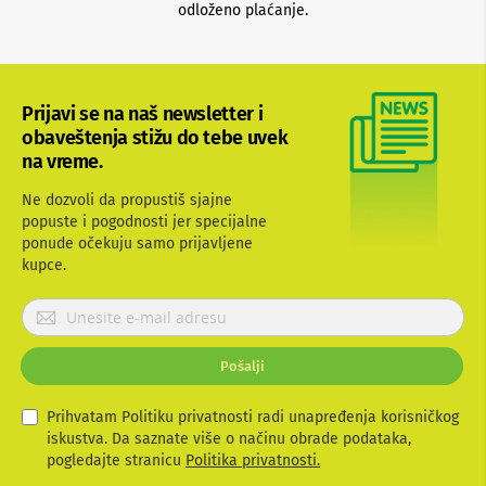
i
odloženo plaćanje.
c
e
,
z
v
Prijavi se na naš newsletter i
u
obaveštenja stižu do tebe uvek
č
na vreme.
n
i
c
Ne dozvoli da propustiš sjajne
i
popuste i pogodnosti jer specijalne
i
ponude očekuju samo prijavljene
a
kupce.
u
d
P
i
r
o
i
u
Pošalji
j
r
e
a
đ
v
Prihvatam Politiku privatnosti radi unapređenja korisničkog
a
i
iskustva. Da saznate više o načinu obrade podataka,
j
t
pogledajte stranicu
Politika privatnosti.
i
e