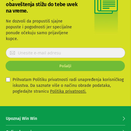
-
obaveštenja stižu do tebe uvek
s
na vreme.
m
a
r
Ne dozvoli da propustiš sjajne
t
popuste i pogodnosti jer specijalne
T
ponude očekuju samo prijavljene
V
kupce.
S
P
m
a
r
r
i
t
Pošalji
j
T
a
V
v
Prihvatam Politiku privatnosti radi unapređenja korisničkog
i
iskustva. Da saznate više o načinu obrade podataka,
T
t
pogledajte stranicu
Politika privatnosti.
V
e
i
v
s
i
e
d
z
e
Upoznaj Win Win
a
o
p
o