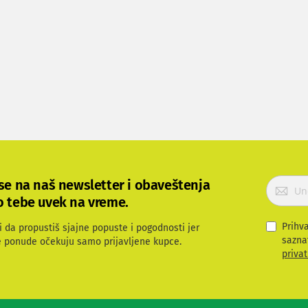
P
 se na naš newsletter i obaveštenja
r
o tebe uvek na vreme.
i
j
Prihv
i da propustiš sjajne popuste i pogodnosti jer
a
sazna
e ponude očekuju samo prijavljene kupce.
v
privat
i
t
e
s