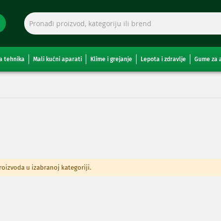
a tehnika
Mali kućni aparati
Klime i grejanje
Lepota i zdravlje
Gume za 
izvoda u izabranoj kategoriji.