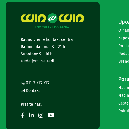
ekrana
Set
top
Upoz
box
uređaji
O na
Ramovi
Zapos
Radno vreme kontakt centra
za
televizore
Proda
Radnim danima: 8 - 21 h
Produžni
Podac
Subotom: 9 - 16 h
kablovi
Nedeljom: Ne radi
Brend
i
naponske
zaštite
Poru
Slušalice,
011-3-713-713
zvučnici
Način
Kontakt
i
Način
audio
Česta
uređaji
Pratite nas:
Mini
Politi
linije
Gramofoni
Tranzistori