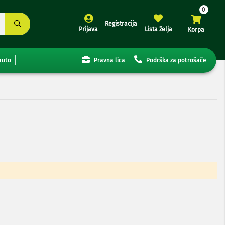
Registracija
Prijava
Lista želja
Korpa
auto
Pravna lica
Podrška za potrošače