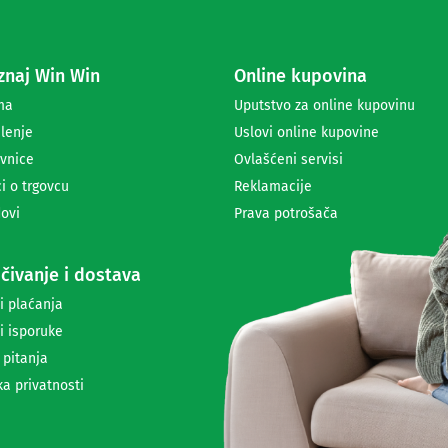
e
z
a
naj Win Win
Online kupovina
p
r
ma
Uputstvo za online kupovinu
i
lenje
Uslovi online kupovine
m
a
vnice
Ovlašćeni servisi
n
i o trgovcu
Reklamacije
j
ovi
Prava potrošača
e
n
e
čivanje i dostava
w
s
i plaćanja
l
i isporuke
e
t
 pitanja
t
ka privatnosti
e
r
a