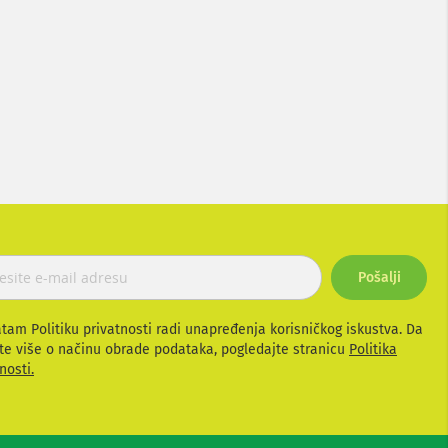
Pošalji
atam Politiku privatnosti radi unapređenja korisničkog iskustva. Da
te više o načinu obrade podataka, pogledajte stranicu
Politika
nosti.