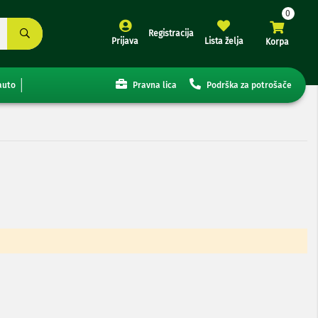
Registracija
Prijava
Lista želja
Korpa
auto
Pravna lica
Podrška za potrošače