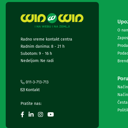
ekrana
Set
top
Upoz
box
uređaji
O na
Ramovi
Zapos
Radno vreme kontakt centra
za
televizore
Proda
Radnim danima: 8 - 21 h
Produžni
Podac
Subotom: 9 - 16 h
kablovi
Nedeljom: Ne radi
Brend
i
naponske
zaštite
Poru
Slušalice,
011-3-713-713
zvučnici
Način
Kontakt
i
Način
audio
Česta
uređaji
Pratite nas:
Mini
Politi
linije
Gramofoni
Tranzistori