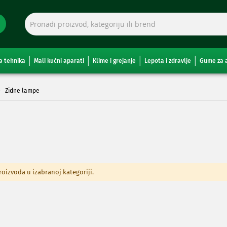
a tehnika
Mali kućni aparati
Klime i grejanje
Lepota i zdravlje
Gume za 
Zidne lampe
izvoda u izabranoj kategoriji.