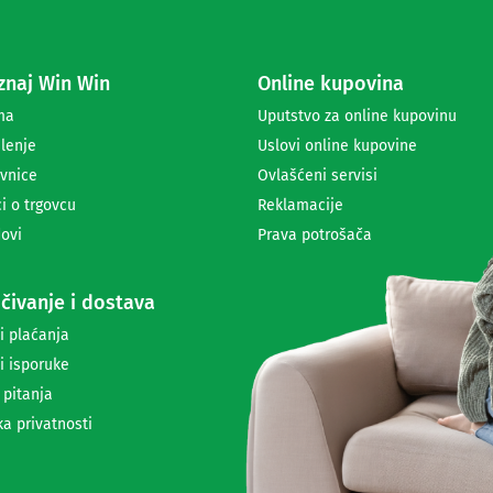
e
z
a
naj Win Win
Online kupovina
p
r
ma
Uputstvo za online kupovinu
i
lenje
Uslovi online kupovine
m
a
vnice
Ovlašćeni servisi
n
i o trgovcu
Reklamacije
j
ovi
Prava potrošača
e
n
e
čivanje i dostava
w
s
i plaćanja
l
i isporuke
e
t
 pitanja
t
ka privatnosti
e
r
a