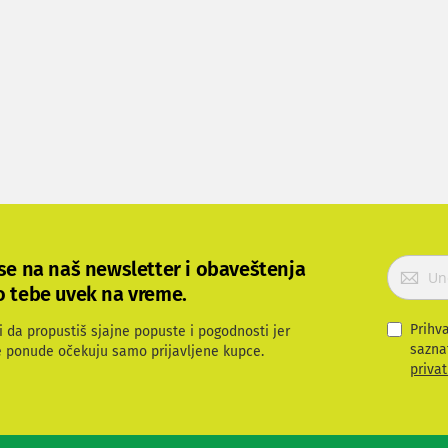
P
 se na naš newsletter i obaveštenja
r
o tebe uvek na vreme.
i
j
Prihv
i da propustiš sjajne popuste i pogodnosti jer
a
sazna
e ponude očekuju samo prijavljene kupce.
v
privat
i
t
e
s