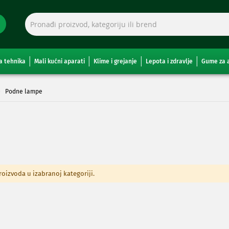
a tehnika
Mali kućni aparati
Klime i grejanje
Lepota i zdravlje
Gume za 
Podne lampe
izvoda u izabranoj kategoriji.