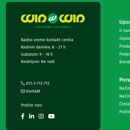
ekrana
Set
top
Upoz
box
uređaji
O na
Ramovi
Zapos
Radno vreme kontakt centra
za
televizore
Proda
Radnim danima: 8 - 21 h
Produžni
Podac
Subotom: 9 - 16 h
kablovi
Nedeljom: Ne radi
Brend
i
naponske
zaštite
Poru
Slušalice,
011-3-713-713
zvučnici
Način
Kontakt
i
Način
audio
Česta
uređaji
Pratite nas:
Mini
Politi
linije
Gramofoni
Tranzistori