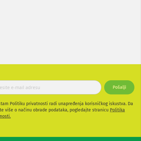
Pošalji
atam Politiku privatnosti radi unapređenja korisničkog iskustva. Da
te više o načinu obrade podataka, pogledajte stranicu
Politika
nosti.