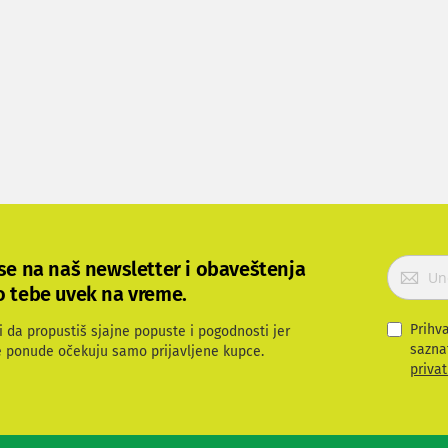
P
 se na naš newsletter i obaveštenja
r
o tebe uvek na vreme.
i
j
Prihv
i da propustiš sjajne popuste i pogodnosti jer
a
sazna
e ponude očekuju samo prijavljene kupce.
v
privat
i
t
e
s