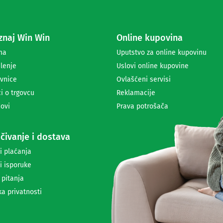
e
z
a
naj Win Win
Online kupovina
p
r
ma
Uputstvo za online kupovinu
i
lenje
Uslovi online kupovine
m
a
vnice
Ovlašćeni servisi
n
i o trgovcu
Reklamacije
j
ovi
Prava potrošača
e
n
e
čivanje i dostava
w
s
i plaćanja
l
i isporuke
e
t
 pitanja
t
ka privatnosti
e
r
a