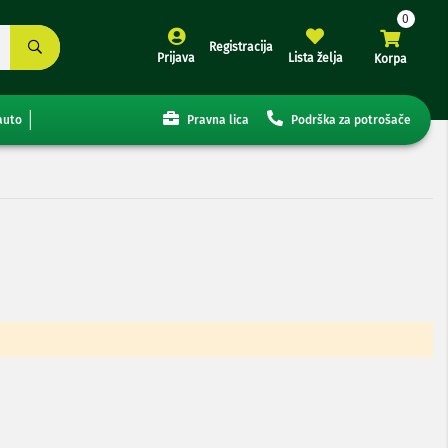
Registracija
Prijava
Lista želja
Korpa
auto
Pravna lica
Podrška za potrošače