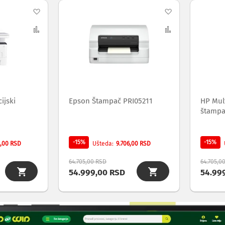
Dodaj
Dodaj
na
Uporedi
na
Uporedi
listu
listu
želja
želja
ijski
Epson Štampač PRI05211
HP Mult
štampa
-15%
-15%
2,00 RSD
9.706,00 RSD
Ušteda
64.705,00 RSD
64.705,0
54.999,00 RSD
54.99