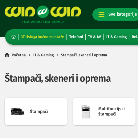
TV,
foto,
audio
i
3T Usluga kućne montaže
Telefoni
TV & AV
IT & Gaming
Bel
video
Televizori
Non-
Početna
IT & Gaming
Štampači, skeneri i oprema
smart
TV
Smart
Štampači, skeneri i oprema
TV
TV
i
video
oprema
Multifuncijski
Projektori
Štampači
štampači
i
platna
Kablovi
i