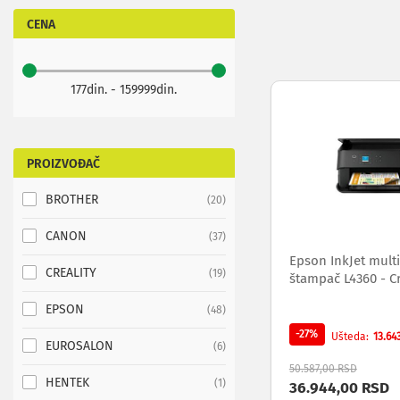
adapteri
za
CENA
TV
i
AV
177din. - 159999din.
Antene
i
risiveri
za
PROIZVOĐAČ
TV
Daljinski
BROTHER
items
20
za
TV
CANON
items
37
i
AV
Epson InkJet multi
CREALITY
items
Nosači
19
štampač L4360 - C
i
EPSON
police
items
48
za
-27%
13.64
Ušteda
televizore
EUROSALON
items
6
Oprema
50.587,00 RSD
za
HENTEK
item
1
36.944,00 RSD
čišćenje