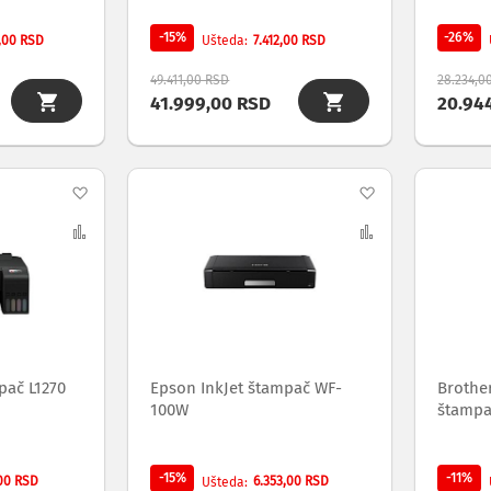
-15%
-26%
,00 RSD
7.412,00 RSD
Ušteda
49.411,00 RSD
28.234,0
41.999,00 RSD
20.94
Dodaj
Dodaj
na
Uporedi
na
Uporedi
listu
listu
želja
želja
pač L1270
Epson InkJet štampač WF-
Brother
100W
štampa
-15%
-11%
,00 RSD
6.353,00 RSD
Ušteda