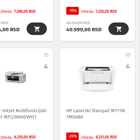
-15%
7.290,00 RSD
7.235,00 RSD
Ušteda
Ušteda
0 RSD
48.234,00 RSD
4,00 RSD
40.999,00 RSD
Dodaj
Dod
na
Uporedi
na
Upo
listu
list
želja
želj
 InkJet Multifunkcijski
HP Laserski štampač M111W
č MFCJ3660DWYJ1
7MD68A
-29%
6.235,00 RSD
6.231,00 RSD
Ušteda
Ušteda