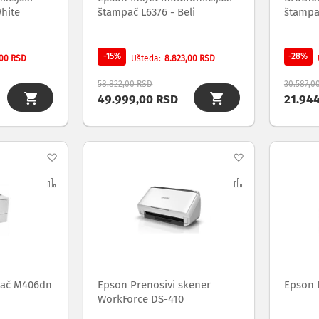
hite
štampač L6376 - Beli
štampa
-15%
-28%
,00 RSD
8.823,00 RSD
Ušteda
58.822,00 RSD
30.587,0
49.999,00 RSD
21.94
Dodaj
Dodaj
na
Uporedi
na
Uporedi
listu
listu
želja
želja
pač M406dn
Epson Prenosivi skener
Epson 
WorkForce DS-410