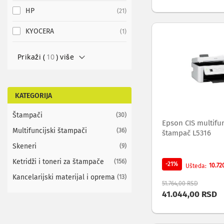
ekrana
HP
items
21
Set
top
KYOCERA
item
1
box
uređaji
Prikaži (
10
) više
Ramovi
za
televizore
Produžni
KATEGORIJA
kablovi
i
Štampači
items
30
naponske
Epson CIS multifun
zaštite
Multifuncijski štampači
items
36
štampač L5316
Slušalice,
Skeneri
items
9
zvučnici
i
Ketridži i toneri za štampače
items
156
-21%
10.72
Ušteda
audio
Kancelarijski materijal i oprema
items
13
uređaji
51.764,00 RSD
Mini
41.044,00 RSD
linije
Gramofoni
Tranzistori