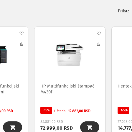
Pogleda
kao
Dodaj
Dodaj
na
Uporedi
na
Uporedi
listu
listu
želja
želja
funkcijski
HP Multifunkcijski štampač
Hentek
rni
M430f
-15%
-45%
3,00 RSD
12.882,00 RSD
Ušteda
85.881,00 RSD
27.058,0
72.999,00 RSD
14.777