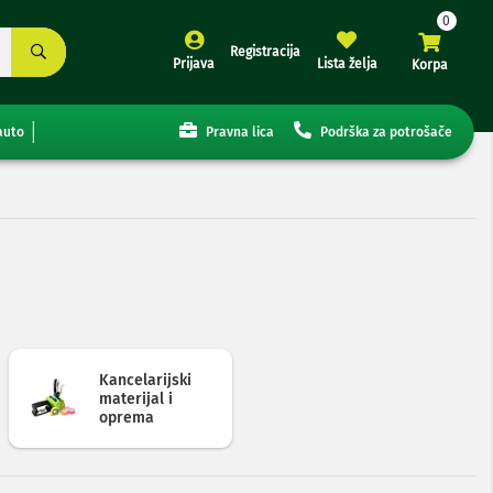
Registracija
Prijava
Lista želja
Korpa
auto
Pravna lica
Podrška za potrošače
Kancelarijski
materijal i
oprema