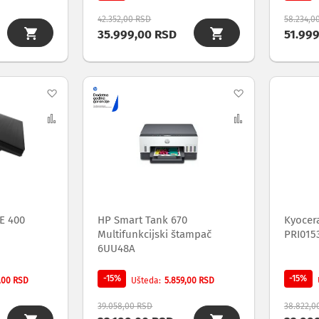
42.352,00 RSD
58.234,0
35.999,00 RSD
51.99
Dodaj
Dodaj
na
Uporedi
na
Uporedi
listu
listu
želja
želja
E 400
HP Smart Tank 670
Kyocer
Multifunkcijski štampač
PRI015
6UU48A
-15%
-15%
,00 RSD
5.859,00 RSD
Ušteda
39.058,00 RSD
38.822,0