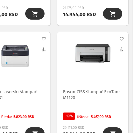
0 RSD
21.175,00 RSD
9,00 RSD
14.944,00 RSD
Dodaj
Dod
na
Uporedi
na
Upo
listu
list
želja
želj
a Laserski štampač
Epson CISS štampač EcoTank
31
M1120
-19%
5.823,00 RSD
5.467,00 RSD
Ušteda
Ušteda
0 RSD
29.411,00 RSD