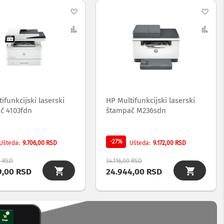
Dodaj
Dod
na
Uporedi
na
Upo
listu
list
želja
želj
ifunkcijski laserski
HP Multifunkcijski laserski
č 4103fdn
štampač M236sdn
-27%
9.706,00 RSD
9.172,00 RSD
Ušteda
Ušteda
0 RSD
34.116,00 RSD
9,00 RSD
24.944,00 RSD