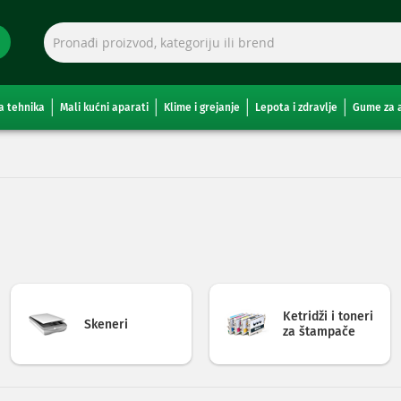
a tehnika
Mali kućni aparati
Klime i grejanje
Lepota i zdravlje
Gume za 
Ketridži i toneri
Skeneri
za štampače