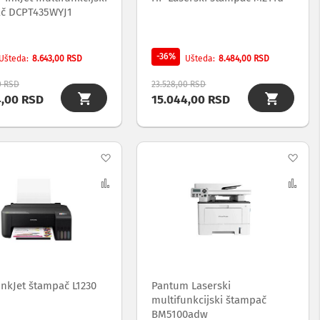
č DCPT435WYJ1
-36%
8.643,00 RSD
8.484,00 RSD
Ušteda
Ušteda
0 RSD
23.528,00 RSD
4,00 RSD
15.044,00 RSD
Dodaj
Dod
na
Uporedi
na
Upo
listu
list
želja
želj
InkJet štampač L1230
Pantum Laserski
multifunkcijski štampač
BM5100adw