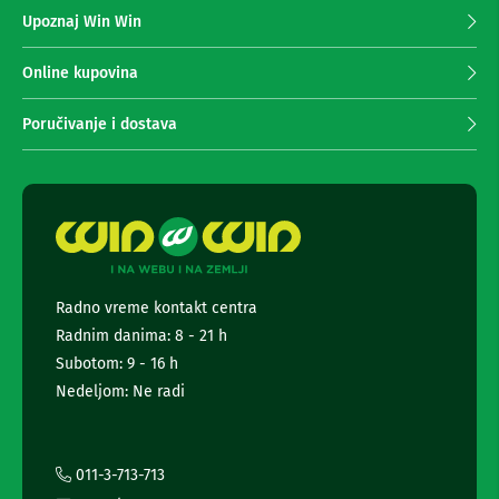
z
n
Upoznaj Win Win
a
e
p
i
r
r
Online kupovina
i
i
s
m
Poručivanje i dostava
i
a
v
n
e
r
j
i
e
z
n
a
e
T
w
V
s
Radno vreme kontakt centra
l
D
Radnim danima: 8 - 21 h
a
e
l
t
Subotom: 9 - 16 h
j
t
Nedeljom: Ne radi
i
e
n
r
s
a
k
i
i
011-3-713-713
z
i