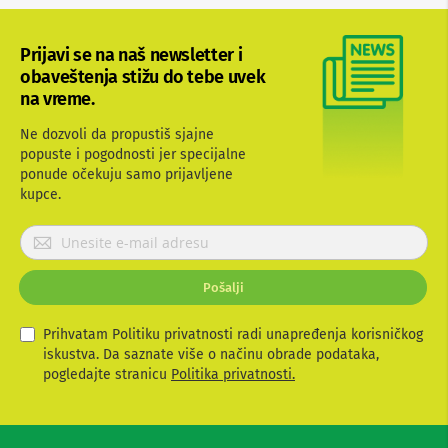
b
l
o
Prijavi se na naš newsletter i
v
obaveštenja stižu do tebe uvek
i
na vreme.
i
a
d
Ne dozvoli da propustiš sjajne
a
popuste i pogodnosti jer specijalne
p
ponude očekuju samo prijavljene
t
kupce.
e
r
P
i
z
r
a
i
T
Pošalji
j
V
a
i
v
Prihvatam Politiku privatnosti radi unapređenja korisničkog
A
i
iskustva. Da saznate više o načinu obrade podataka,
V
t
pogledajte stranicu
Politika privatnosti.
A
e
n
s
t
e
e