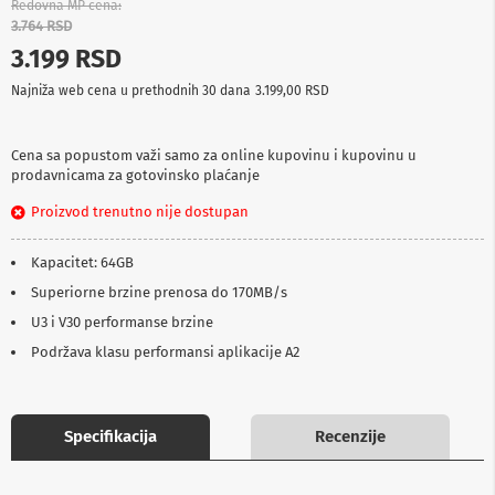
Redovna MP cena
p
3.764 RSD
r
e
3.199 RSD
m
a
Najniža web cena u prethodnih 30 dana
3.199,00 RSD
P
r
Cena sa popustom važi samo za online kupovinu i kupovinu u
o
prodavnicama za gotovinsko plaćanje
j
e
Proizvod trenutno nije dostupan
k
t
Kapacitet: 64GB
o
r
Superiorne brzine prenosa do 170MB/s
i
i
U3 i V30 performanse brzine
p
Podržava klasu performansi aplikacije A2
l
a
t
n
a
Specifikacija
Recenzije
K
a