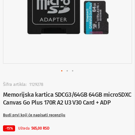
-
s
m
a
r
t
T
V
S
m
a
r
t
T
V
Skip
to
Šifra artikla:
1129278
T
the
Memorijska kartica SDCG3/64GB 64GB microSDXC
V
beginning
i
Canvas Go Plus 170R A2 U3 V30 Card + ADP
of
v
the
i
images
Budi prvi koji će napisati recenziju
d
gallery
e
o
Ušteda
-15%
565,00 RSD
o