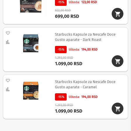
-
-15%
Ušteda
123,00 RSD
s
m
822,00 RSD
a
699,00 RSD
r
t
T
Dodaj na listu želja
Starbucks Kapsule za Nescafe Doce
V
Gusto aparate - Dark Roast
Uporedi
S
-15%
Ušteda
194,00 RSD
m
a
1.293,00 RSD
r
1.099,00 RSD
t
T
V
Dodaj na listu želja
Starbucks Kapsule za Nescafe Doce
T
Gusto aparate - Caramel
Uporedi
V
i
-15%
Ušteda
194,00 RSD
v
1.293,00 RSD
i
1.099,00 RSD
d
e
o
o