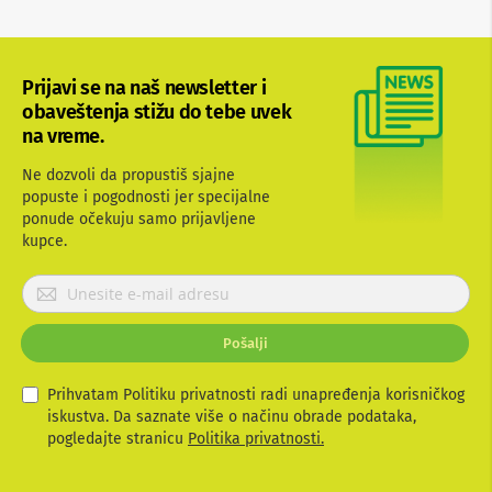
p
r
e
m
Prijavi se na naš newsletter i
a
obaveštenja stižu do tebe uvek
P
na vreme.
r
o
Ne dozvoli da propustiš sjajne
j
popuste i pogodnosti jer specijalne
e
ponude očekuju samo prijavljene
k
kupce.
t
o
r
P
i
r
i
i
p
Pošalji
j
l
a
a
t
v
Prihvatam Politiku privatnosti radi unapređenja korisničkog
n
i
iskustva. Da saznate više o načinu obrade podataka,
a
t
pogledajte stranicu
Politika privatnosti.
e
K
s
a