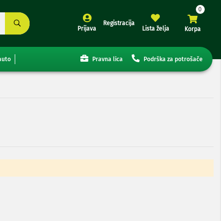
Registracija
Prijava
Lista želja
Korpa
auto
Pravna lica
Podrška za potrošače