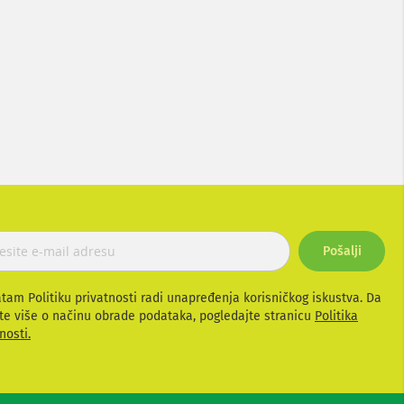
Pošalji
atam Politiku privatnosti radi unapređenja korisničkog iskustva. Da
te više o načinu obrade podataka, pogledajte stranicu
Politika
nosti.