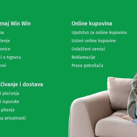
e
z
a
naj Win Win
Online kupovina
p
r
ma
Uputstvo za online kupovinu
i
lenje
Uslovi online kupovine
m
a
vnice
Ovlašćeni servisi
n
i o trgovcu
Reklamacije
j
ovi
Prava potrošača
e
n
e
čivanje i dostava
w
s
i plaćanja
l
i isporuke
e
t
 pitanja
t
ka privatnosti
e
r
a