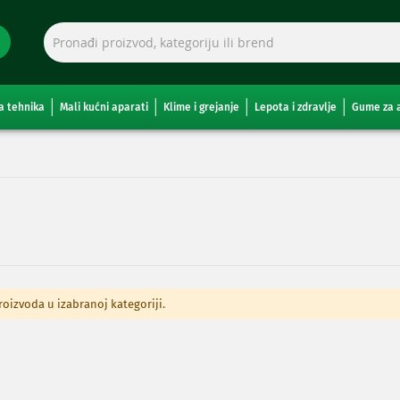
a tehnika
Mali kućni aparati
Klime i grejanje
Lepota i zdravlje
Gume za 
izvoda u izabranoj kategoriji.