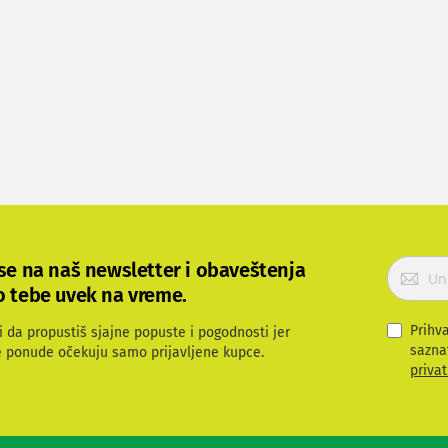
P
 se na naš newsletter i obaveštenja
r
o tebe uvek na vreme.
i
j
Prihv
i da propustiš sjajne popuste i pogodnosti jer
a
sazna
e ponude očekuju samo prijavljene kupce.
v
privat
i
t
e
s