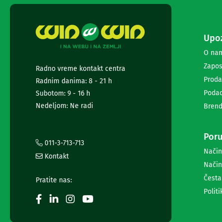
ekrana
Set
top
Upoz
box
uređaji
O na
Ramovi
Zapos
Radno vreme kontakt centra
za
televizore
Proda
Radnim danima: 8 - 21 h
Produžni
Podac
Subotom: 9 - 16 h
kablovi
Nedeljom: Ne radi
Brend
i
naponske
zaštite
Poru
Slušalice,
011-3-713-713
zvučnici
Način
Kontakt
i
Način
audio
uređaji
Česta
Pratite nas:
Mini
Politi
linije
Gramofoni
Tranzistori