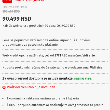
Ušteda
-15%
15.970,00 RSD
p
r
Redovna MP cena
e
106.469 RSD
m
90.499 RSD
a
Najniža web cena u prethodnih 30 dana
90.499,00 RSD
P
r
o
Cena sa popustom važi samo za online kupovinu i kupovinu u
j
prodavnicama za gotovinsko plaćanje
e
k
t
Web kredit opcija na 24 rate, već od
3771
RSD mesečno.
Vidi više
o
r
i
Kupujte preko mts računa do 24 rate samo u prodavnicama.
Vidi više
i
p
Za ovaj proizvod dostupna je usluga montaže,
saznaj više.
l
a
Proizvod trenutno nije dostupan
t
n
a
Ekonomična i efikasna mašina za pranje 9 kg veša
i-DOS - potpuno automatsko doziranje tekućeg sredstva za pranje
K
a