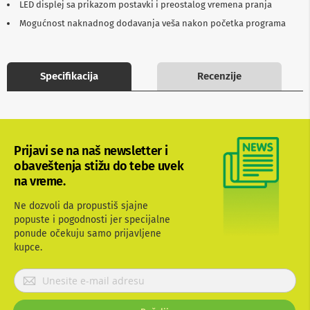
LED displej sa prikazom postavki i preostalog vremena pranja
b
l
Mogućnost naknadnog dodavanja veša nakon početka programa
o
v
i
i
Specifikacija
Recenzije
a
d
a
p
t
e
Prijavi se na naš newsletter i
r
i
obaveštenja stižu do tebe uvek
z
na vreme.
a
T
Ne dozvoli da propustiš sjajne
V
popuste i pogodnosti jer specijalne
i
ponude očekuju samo prijavljene
A
V
kupce.
A
P
n
r
t
i
e