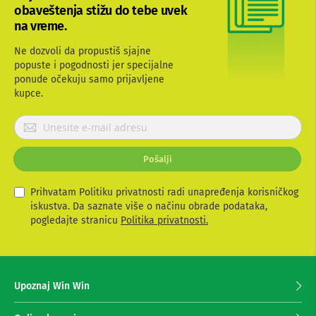
-
obaveštenja stižu do tebe uvek
s
na vreme.
m
a
r
Ne dozvoli da propustiš sjajne
t
popuste i pogodnosti jer specijalne
T
ponude očekuju samo prijavljene
V
kupce.
S
P
m
a
r
r
i
t
Pošalji
j
T
a
V
v
Prihvatam Politiku privatnosti radi unapređenja korisničkog
i
iskustva. Da saznate više o načinu obrade podataka,
T
t
pogledajte stranicu
Politika privatnosti.
V
e
i
v
s
i
e
d
z
e
Upoznaj Win Win
a
o
p
o