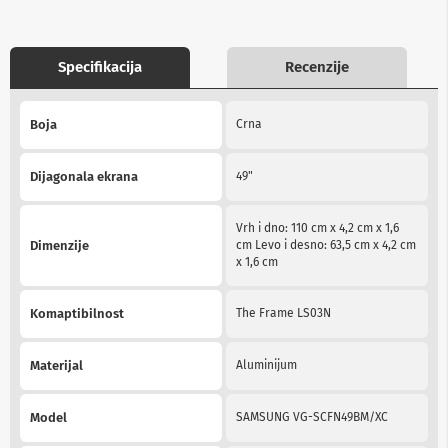
b
l
o
v
Specifikacija
Recenzije
i
i
More
a
Boja
Crna
Information
d
a
p
Dijagonala ekrana
49"
t
e
r
Vrh i dno: 110 cm x 4,2 cm x 1,6
i
Dimenzije
cm Levo i desno: 63,5 cm x 4,2 cm
z
x 1,6 cm
a
T
V
Komaptibilnost
The Frame LS03N
i
A
V
Materijal
Aluminijum
A
n
Model
SAMSUNG VG-SCFN49BM/XC
t
e