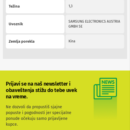
n
Težina
1,3
e
i
r
SAMSUNG ELECTRONICS AUSTRIA
i
Uvoznik
GMBH SE
s
i
v
Zemlja porekla
Kina
e
r
i
z
a
T
V
Prijavi se na naš newsletter i
D
a
obaveštenja stižu do tebe uvek
l
na vreme.
j
i
Ne dozvoli da propustiš sjajne
n
popuste i pogodnosti jer specijalne
s
k
ponude očekuju samo prijavljene
i
kupce.
z