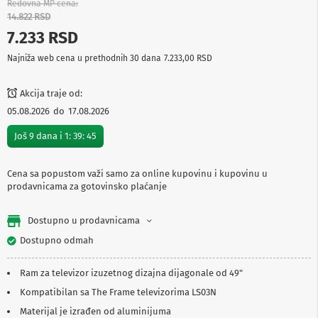
Redovna MP cena
p
14.822 RSD
r
e
7.233 RSD
m
a
Najniža web cena u prethodnih 30 dana
7.233,00 RSD
P
Akcija traje od:
r
o
05.08.2026
do
17.08.2026
j
e
Još
9
dana i
1
:
39
:
45
k
t
o
Cena sa popustom važi samo za online kupovinu i kupovinu u
r
prodavnicama za gotovinsko plaćanje
i
i
p
Dostupno u prodavnicama
l
Dostupno odmah
a
t
n
Ram za televizor izuzetnog dizajna dijagonale od 49"
a
Kompatibilan sa The Frame televizorima LS03N
K
Materijal je izrađen od aluminijuma
a