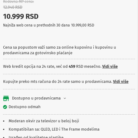
Redovna MP cena
p
12.940 RSD
r
e
10.999 RSD
m
a
Najniža web cena u prethodnih 30 dana
10.999,00 RSD
P
r
o
Cena sa popustom važi samo za online kupovinu i kupovinu u
j
prodavnicama za gotovinsko plaćanje
e
k
Web kredit opcija na 24 rate, već od
459
RSD mesečno.
Vidi više
t
o
r
Kupujte preko mts računa do 24 rate samo u prodavnicama.
Vidi više
i
i
p
Dostupno u prodavnicama
l
a
Dostupno odmah
t
n
a
Moderan okvir za televizor u beloj boji
Kompatibilan sa: QLED, LED i The Frame modelima
K
a
Izrađen od kvalitetne plastike