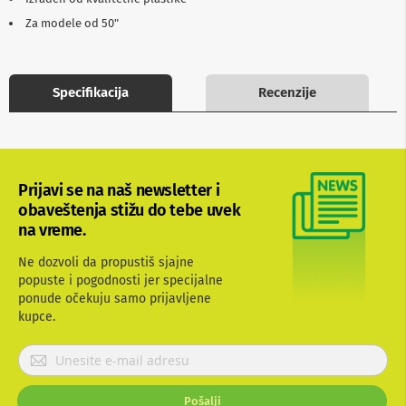
b
Za modele od 50"
l
o
v
i
i
Specifikacija
Recenzije
a
d
a
p
t
e
Prijavi se na naš newsletter i
r
obaveštenja stižu do tebe uvek
i
na vreme.
z
a
T
Ne dozvoli da propustiš sjajne
V
popuste i pogodnosti jer specijalne
i
ponude očekuju samo prijavljene
A
kupce.
V
P
A
r
n
t
i
e
Pošalji