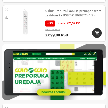
a
T
Dodaj na listu želja
V
S-link Produžni kabl sa prenaponskom
i
zaštitom 2 x USB T-C SPG03TC - 1,5 m
Uporedi
A
V
-15%
Ušteda
476,00 RSD
3.175,00 RSD
N
2.699,00 RSD
o
s
a
č
i
i
p
o
l
i
c
e
z
a
t
e
l
e