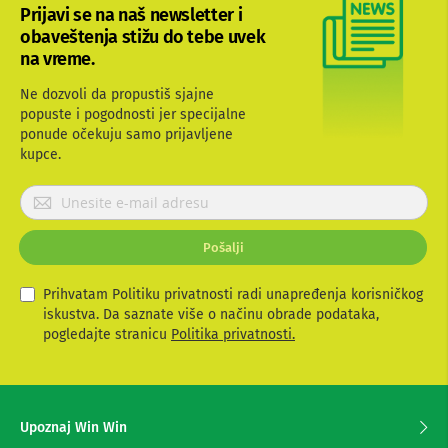
e
Prijavi se na naš newsletter i
i
obaveštenja stižu do tebe uvek
d
r
na vreme.
o
n
Ne dozvoli da propustiš sjajne
o
popuste i pogodnosti jer specijalne
v
ponude očekuju samo prijavljene
i
kupce.
F
o
P
t
r
o
i
-
Pošalji
j
a
a
p
v
Prihvatam Politiku privatnosti radi unapređenja korisničkog
a
r
i
iskustva. Da saznate više o načinu obrade podataka,
a
t
pogledajte stranicu
Politika privatnosti.
t
e
i
s
e
O
z
p
Upoznaj Win Win
a
r