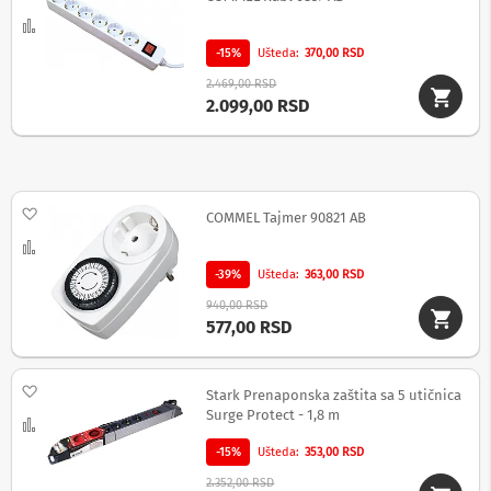
i
c
Uporedi
e
-15%
Ušteda
370,00 RSD
,
z
2.469,00 RSD
v
2.099,00 RSD
u
č
n
i
c
Dodaj na listu želja
COMMEL Tajmer 90821 AB
i
i
Uporedi
a
-39%
Ušteda
363,00 RSD
u
d
940,00 RSD
i
577,00 RSD
o
u
r
Dodaj na listu želja
Stark Prenaponska zaštita sa 5 utičnica
e
Surge Protect - 1,8 m
đ
Uporedi
a
-15%
Ušteda
353,00 RSD
j
i
2.352,00 RSD