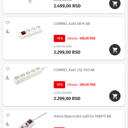
2.940,00 RSD
i
2.499,00 RSD
z
a
t
e
Dodaj na listu želja
COMMEL Kabl 0816 AB
l
e
Uporedi
v
-15%
Ušteda
406,00 RSD
i
z
2.705,00 RSD
o
2.299,00 RSD
r
e
Dodaj na listu želja
P
COMMEL Kabl 232-503 AB
r
Uporedi
o
d
-15%
Ušteda
406,00 RSD
u
2.705,00 RSD
ž
2.299,00 RSD
n
i
k
a
Dodaj na listu želja
Hama Naponska zaštita 108815 AB
b
l
Uporedi