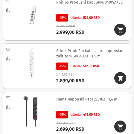
Dodaj na listu želja
Philips Produžni kabl SPN7040WA/58
n
e
Uporedi
i
-15%
Ušteda
529,00 RSD
r
i
3.528,00 RSD
s
2.999,00 RSD
i
v
e
Dodaj na listu želja
r
S-link Produžni kabl sa prenaponskom
i
zaštitom SPG403U - 1,5 m
Uporedi
z
a
-15%
Ušteda
512,00 RSD
T
V
3.411,00 RSD
2.899,00 RSD
D
a
l
Dodaj na listu želja
Hama Naponski kabl 223182 - 1,4 m
j
i
Uporedi
n
-15%
Ušteda
476,00 RSD
s
k
3.175,00 RSD
i
2.699,00 RSD
z