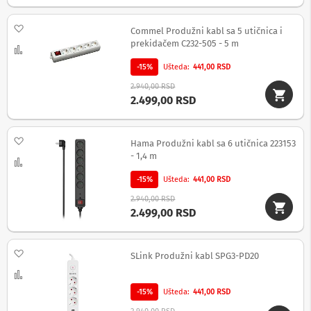
a
n
a
Dodaj na listu želja
Commel Produžni kabl sa 5 utičnica i
prekidačem C232-505 - 5 m
Uporedi
S
e
-15%
Ušteda
441,00 RSD
t
t
2.940,00 RSD
o
2.499,00 RSD
p
b
o
Dodaj na listu želja
Hama Produžni kabl sa 6 utičnica 223153
x
- 1,4 m
u
Uporedi
r
-15%
Ušteda
441,00 RSD
e
đ
2.940,00 RSD
a
2.499,00 RSD
j
i
Dodaj na listu želja
R
SLink Produžni kabl SPG3-PD20
a
Uporedi
m
o
-15%
Ušteda
441,00 RSD
v