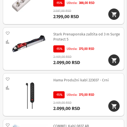
o
-15%
Ušteda
388,00 RSD
v
i
2.587,00 RSD
i
2.199,00 RSD
n
a
p
Dodaj na listu želja
o
Stark Prenaponska zaštita od 3 m Surge
n
Protect 5
Uporedi
s
k
-15%
Ušteda
370,00 RSD
e
2.469,00 RSD
z
2.099,00 RSD
a
š
t
i
Dodaj na listu želja
Hama Produžni kabl 223037 - Crni
t
e
Uporedi
-15%
Ušteda
370,00 RSD
S
l
2.469,00 RSD
u
2.099,00 RSD
š
a
l
Dodaj na listu želja
COMMEL Kabl 0837 AB