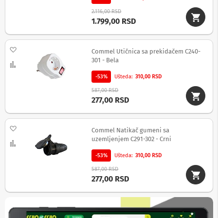
v
i
2.116,00 RSD
1.799,00 RSD
Z
v
u
Dodaj na listu želja
Commel Utičnica sa prekidačem C240-
č
n
301 - Bela
Uporedi
i
c
-53%
Ušteda
310,00 RSD
i
587,00 RSD
z
277,00 RSD
a
k
o
m
Dodaj na listu želja
Commel Natikač gumeni sa
p
uzemljenjem C291-302 - Crni
Uporedi
j
u
-53%
Ušteda
310,00 RSD
t
e
587,00 RSD
r
277,00 RSD
Z
v
u