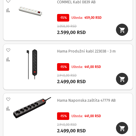
Dodaj na listu želja
v
COMMEL Kabl 0839 AB
i
Uporedi
z
o
-15%
Ušteda
459,00 RSD
r
3.058,00 RSD
e
2.599,00 RSD
O
p
r
Dodaj na listu želja
Hama Produžni kabl 223038 - 3 m
e
Uporedi
m
a
-15%
Ušteda
441,00 RSD
z
a
2.940,00 RSD
č
2.499,00 RSD
i
š
ć
Dodaj na listu želja
Hama Naponska zaštita 47779 AB
e
n
Uporedi
j
e
-15%
Ušteda
441,00 RSD
e
2.940,00 RSD
k
2.499,00 RSD
r