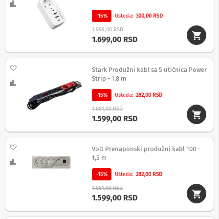
Uporedi
-15%
Ušteda
300,00 RSD
Ž
i
1.999,00 RSD
č
1.699,00 RSD
n
e
s
Dodaj na listu želja
l
Stark Produžni kabl sa 5 utičnica Power
u
Strip - 1,8 m
Uporedi
š
a
-15%
Ušteda
282,00 RSD
l
i
1.881,00 RSD
c
1.599,00 RSD
e
M
Dodaj na listu želja
Volt Prenaponski produžni kabl 100 -
i
1,5 m
k
Uporedi
r
-15%
Ušteda
282,00 RSD
o
f
1.881,00 RSD
o
1.599,00 RSD
n
i
i