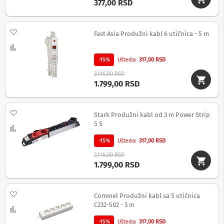
377,00 RSD
c
i
i
z
Dodaj na listu želja
Fast Asia Produžni kabl 6 utičnica - 5 m
v
u
Uporedi
č
-15%
Ušteda
317,00 RSD
n
i
2.116,00 RSD
s
1.799,00 RSD
i
s
t
Dodaj na listu želja
e
Stark Produžni kabl od 3 m Power Strip
m
5 S
Uporedi
i
-15%
Ušteda
317,00 RSD
S
2.116,00 RSD
o
1.799,00 RSD
u
n
d
b
Dodaj na listu želja
Commel Produžni kabl sa 5 utičnica
a
C232-502 - 3 m
r
Uporedi
o
-15%
Ušteda
317,00 RSD