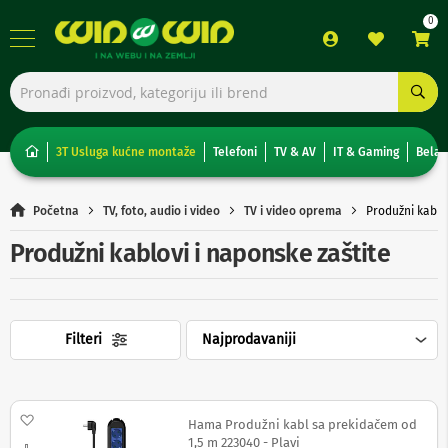
TV,
foto,
audio
i
3T Usluga kućne montaže
Telefoni
TV & AV
IT & Gaming
Bela 
video
T
Početna
TV, foto, audio i video
TV i video oprema
Produžni kablo
e
l
Produžni kablovi i naponske zaštite
e
v
i
z
o
Filteri
r
i
N
o
Dodaj na listu želja
Hama Produžni kabl sa prekidačem od
n
1,5 m 223040 - Plavi