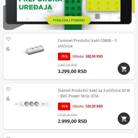
b
l
o
v
i
i
a
Dodaj na listu želja
Commel Produžni kabl C0808 - 3
d
utičnice
a
Uporedi
p
t
-15%
Ušteda
582,00 RSD
e
3.881,00 RSD
r
3.299,00 RSD
i
z
a
T
Dodaj na listu želja
Xiaomi Produžni kabl sa 3 utičnice 20 W
V
- Beli Power Strip 2C1A
Uporedi
i
A
-15%
Ušteda
529,00 RSD
V
3.528,00 RSD
A
2.999,00 RSD
n
t
e