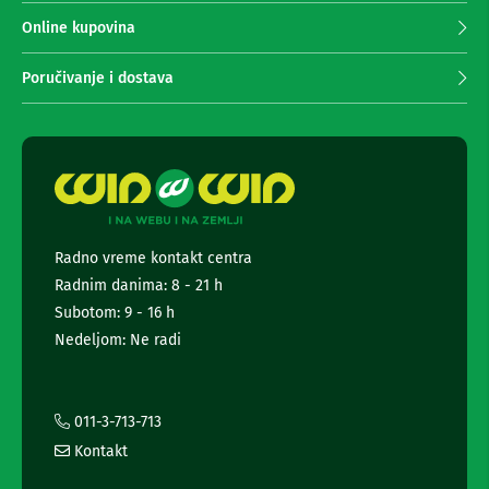
e
p
m
r
Online kupovina
a
i
z
m
a
Poručivanje i dostava
a
f
o
n
t
j
o
e
-
n
a
e
p
w
a
r
s
Radno vreme kontakt centra
a
l
t
Radnim danima: 8 - 21 h
e
e
t
Subotom: 9 - 16 h
i
t
k
Nedeljom: Ne radi
e
a
m
r
e
a
r
i
011-3-713-713
e
i
Kontakt
n
S
f