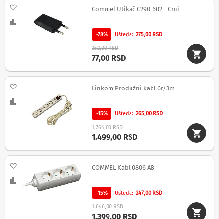
Dodaj na listu želja
d
Commel Utikač C290-602 - Crni
i
Uporedi
k
t
-78%
Ušteda
275,00 RSD
a
352,00 RSD
f
77,00 RSD
o
n
i
Dodaj na listu želja
Linkom Produžni kabl 6r/3m
F
Uporedi
o
t
-15%
Ušteda
265,00 RSD
o
-
1.764,00 RSD
a
1.499,00 RSD
p
a
r
Dodaj na listu želja
COMMEL Kabl 0806 AB
a
Uporedi
t
i
-15%
Ušteda
247,00 RSD
,
k
1.646,00 RSD
a
1.399,00 RSD