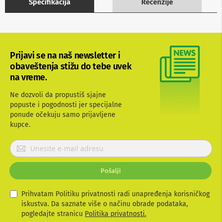
Specifikacija
Recenzije
b
l
o
v
i
i
Prijavi se na naš newsletter i
a
obaveštenja stižu do tebe uvek
d
a
na vreme.
p
t
Ne dozvoli da propustiš sjajne
e
popuste i pogodnosti jer specijalne
r
ponude očekuju samo prijavljene
i
kupce.
z
a
T
P
V
r
i
i
A
Pošalji
j
V
a
v
Prihvatam Politiku privatnosti radi unapređenja korisničkog
A
n
i
iskustva. Da saznate više o načinu obrade podataka,
t
t
pogledajte stranicu
Politika privatnosti.
e