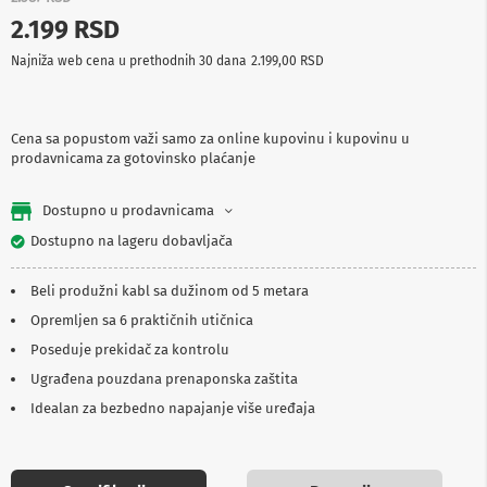
p
2.199 RSD
r
e
Najniža web cena u prethodnih 30 dana
2.199,00 RSD
m
a
P
Cena sa popustom važi samo za online kupovinu i kupovinu u
r
prodavnicama za gotovinsko plaćanje
o
j
e
Dostupno u prodavnicama
k
t
Dostupno na lageru dobavljača
o
r
Beli produžni kabl sa dužinom od 5 metara
i
i
Opremljen sa 6 praktičnih utičnica
p
Poseduje prekidač za kontrolu
l
a
Ugrađena pouzdana prenaponska zaštita
t
n
Idealan za bezbedno napajanje više uređaja
a
K
a