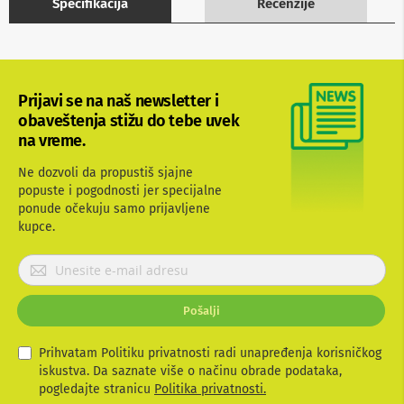
Specifikacija
Recenzije
b
l
o
v
i
i
Prijavi se na naš newsletter i
a
obaveštenja stižu do tebe uvek
d
a
na vreme.
p
t
Ne dozvoli da propustiš sjajne
e
popuste i pogodnosti jer specijalne
r
ponude očekuju samo prijavljene
i
kupce.
z
a
T
P
V
r
i
i
A
Pošalji
j
V
a
v
Prihvatam Politiku privatnosti radi unapređenja korisničkog
A
n
i
iskustva. Da saznate više o načinu obrade podataka,
t
t
pogledajte stranicu
Politika privatnosti.
e