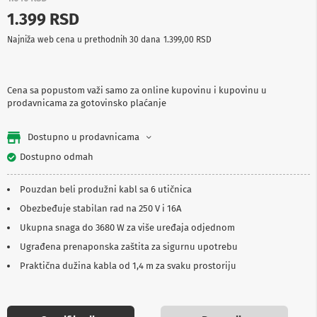
p
1.399 RSD
r
e
Najniža web cena u prethodnih 30 dana
1.399,00 RSD
m
a
P
Cena sa popustom važi samo za online kupovinu i kupovinu u
r
prodavnicama za gotovinsko plaćanje
o
j
e
Dostupno u prodavnicama
k
t
Dostupno odmah
o
r
Pouzdan beli produžni kabl sa 6 utičnica
i
i
Obezbeđuje stabilan rad na 250 V i 16A
p
Ukupna snaga do 3680 W za više uređaja odjednom
l
a
Ugrađena prenaponska zaštita za sigurnu upotrebu
t
n
Praktična dužina kabla od 1,4 m za svaku prostoriju
a
K
a