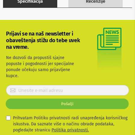
Specifikacija
Recenzije
b
l
o
v
i
i
Prijavi se na naš newsletter i
a
obaveštenja stižu do tebe uvek
d
a
na vreme.
p
t
Ne dozvoli da propustiš sjajne
e
popuste i pogodnosti jer specijalne
r
ponude očekuju samo prijavljene
i
kupce.
z
a
T
P
V
r
i
i
A
Pošalji
j
V
a
v
Prihvatam Politiku privatnosti radi unapređenja korisničkog
A
n
i
iskustva. Da saznate više o načinu obrade podataka,
t
t
pogledajte stranicu
Politika privatnosti.
e