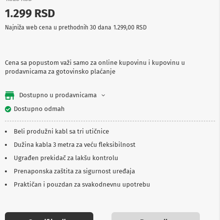
p
1.299 RSD
r
e
Najniža web cena u prethodnih 30 dana
1.299,00 RSD
m
a
P
Cena sa popustom važi samo za online kupovinu i kupovinu u
r
prodavnicama za gotovinsko plaćanje
o
j
e
Dostupno u prodavnicama
k
t
Dostupno odmah
o
r
Beli produžni kabl sa tri utičnice
i
i
Dužina kabla 3 metra za veću fleksibilnost
p
Ugrađen prekidač za lakšu kontrolu
l
a
Prenaponska zaštita za sigurnost uređaja
t
n
Praktičan i pouzdan za svakodnevnu upotrebu
a
K
a